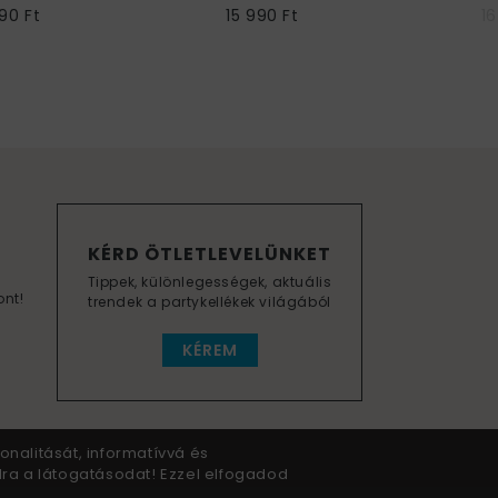
90 Ft
15 990 Ft
16
KÉRD ÖTLETLEVELÜNKET
Tippek, különlegességek, aktuális
ont!
trendek a partykellékek világából
KÉREM
onalitását, informatívvá és
dra a látogatásodat! Ezzel elfogadod