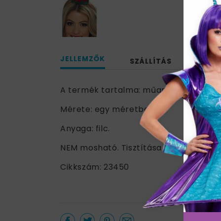
JELLEMZŐK
SZÁLLÍTÁS
A termék tartalma: műanyag hajráfon i
Mérete: egy méretben.
Anyaga: filc.
NEM mosható. Tisztítása csak vegyítisz
Cikkszám: 23450