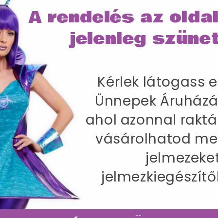
A rendelés az olda
jelenleg szünet
Kérlek látogass e
gényesen kidolgozott piros-zöld színű sapka, csenget
Ünnepek Áruházá
ahol azonnal raktá
vásárolhatod me
títóban ajánlott.
jelmezeke
jelmezkiegészítő