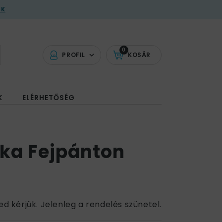
AK
0
PROFIL
KOSÁR
K
ELÉRHETŐSÉG
ka Fejpánton
l
ed kérjük. Jelenleg a rendelés szünetel.