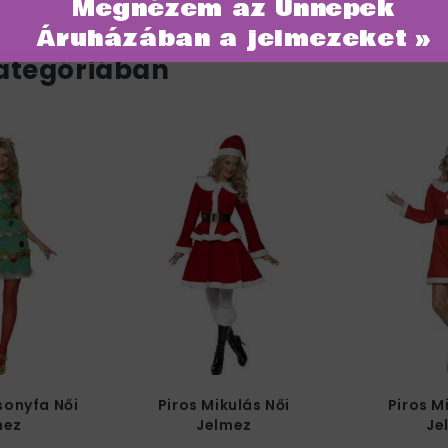
Megnézem az Ünnepek
Áruházában a jelmezeket »
ategóriában
sonyfa Női
Piros Mikulás Női
Piros M
mez
Jelmez
Je