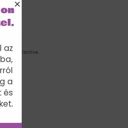
×
lon
el.
l az
tyűvel díszítve.
ba,
rról
g a
t és
ket.