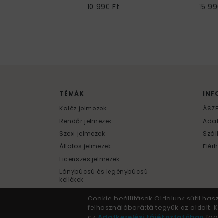
10 990 Ft
15 99
TÉMÁK
INF
Kalóz jelmezek
ÁSZ
Rendőr jelmezek
Ada
Szexi jelmezek
Szál
Állatos jelmezek
Elér
Licenszes jelmezek
Lánybúcsú és legénybúcsú
kellékek
Cookie beállítások Oldalunk sütit has
felhasználóbaráttá tegyük az oldalt.
az
Adatkezelési tájékoztatóban
fogl