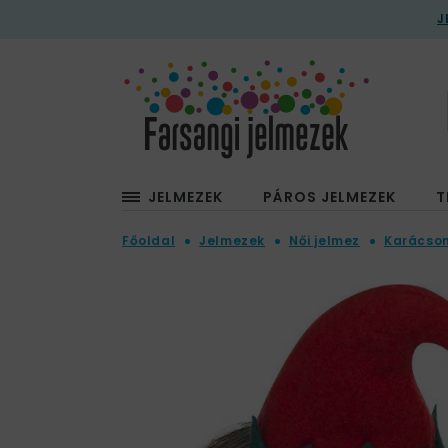
J
JELMEZEK
PÁROS JELMEZEK
T
Főoldal
Jelmezek
Női jelmez
Karácson