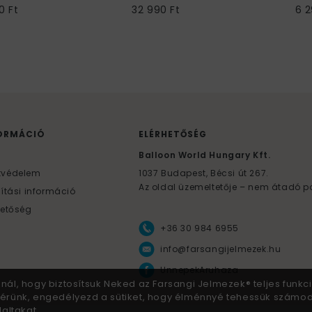
0 Ft
32 990 Ft
6 2
ORMÁCIÓ
ELÉRHETŐSÉG
F
Balloon World Hungary Kft.
tvédelem
1037
Budapest,
Bécsi út 267.
Az oldal üzemeltetője – nem átadó p
lítási információ
hetőség
+36 30 984 6955
info@farsangijelmezek.hu
UnnepekAruhaza
znál, hogy biztosítsuk Neked az Farsangi Jelmezek® teljes funkci
 Kérünk, engedélyezd a sütiket, hogy élménnyé tehessük számo
altakat.