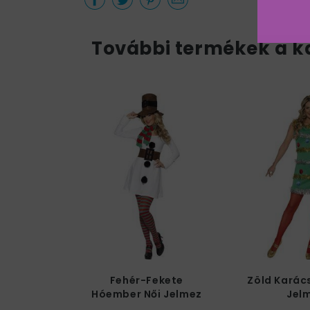
További termékek a k
Fehér-Fekete
Zöld Karác
Hóember Női Jelmez
Jel