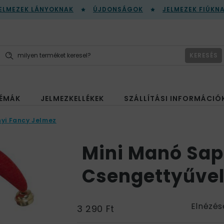
ELMEZEK LÁNYOKNAK
ÚJDONSÁGOK
JELMEZEK FIÚKN
KERESÉS
ÉMÁK
JELMEZKELLÉKEK
SZÁLLÍTÁSI INFORMÁCIÓ
yi Fancy Jelmez
Mini Manó Sap
Csengettyűve
Elnézés
3 290 Ft