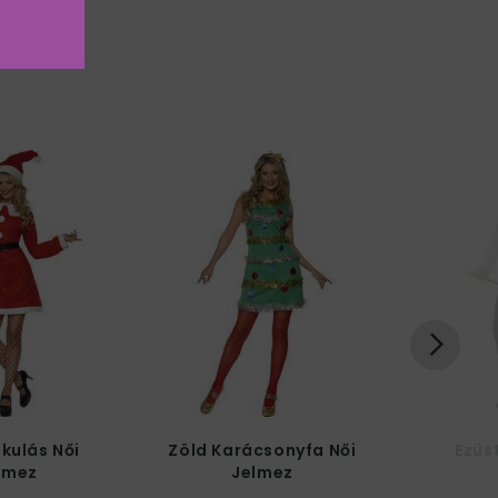
ikulás Női
Zöld Karácsonyfa Női
Ezüs
lmez
Jelmez