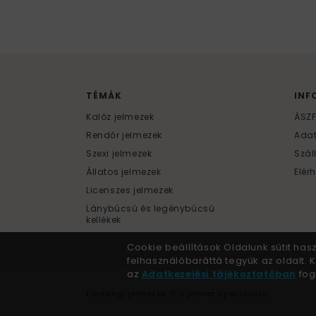
TÉMÁK
INF
Kalóz jelmezek
ÁSZ
Rendőr jelmezek
Ada
Szexi jelmezek
Szál
Állatos jelmezek
Elér
Licenszes jelmezek
Lánybúcsú és legénybúcsú
kellékek
Cookie beállítások Oldalunk sütit has
felhasználóbaráttá tegyük az oldalt.
az
Adatkezelési tájékoztatóban
fogl
Farsangi jelmezek © a jelmez specialista