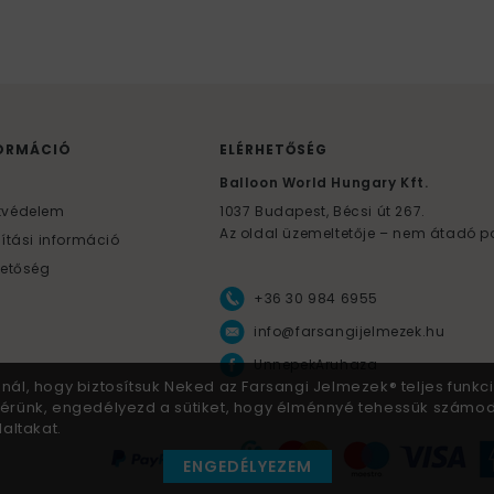
ORMÁCIÓ
ELÉRHETŐSÉG
F
Balloon World Hungary Kft.
tvédelem
1037
Budapest,
Bécsi út 267.
Az oldal üzemeltetője – nem átadó p
lítási információ
hetőség
+36 30 984 6955
info@farsangijelmezek.hu
UnnepekAruhaza
znál, hogy biztosítsuk Neked az Farsangi Jelmezek® teljes funkci
 Kérünk, engedélyezd a sütiket, hogy élménnyé tehessük számo
altakat.
ENGEDÉLYEZEM