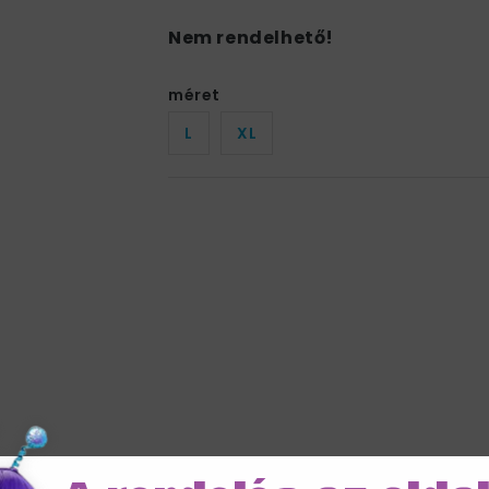
Nem rendelhető!
méret
L
XL