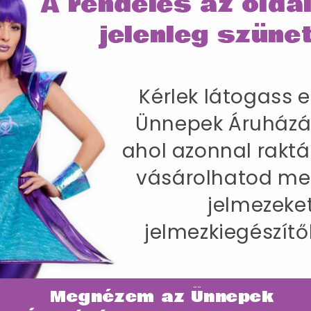
A rendelés az olda
jelenleg szünet
SZÁLLÍTÁS
Kérlek látogass e
Ünnepek Áruházá
Mintás Öltöny Jelmez Férfiaknak Zakóva
ahol azonnal raktá
-86 cm / Belső lábhossz 83 cm
vásárolhatod me
jelmezeke
jelmezkiegészítő
Megnézem az Ünnepek