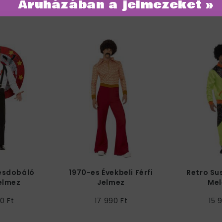
Áruházában a jelmezeket »
ategóriában
Késdobáló
1970-es Évekbeli Férfi
Retro Su
Jelmez
Jelmez
Mel
0 Ft
17 990 Ft
15 