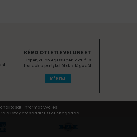
KÉRD ÖTLETLEVELÜNKET
Tippek, különlegességek, aktuális
ont!
trendek a partykellékek világából
KÉREM
onalitását, informatívvá és
dra a látogatásodat! Ezzel elfogadod