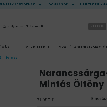
ELMEZEK LÁNYOKNAK
ÚJDONSÁGOK
JELMEZEK FIÚKN
KERESÉS
ÉMÁK
JELMEZKELLÉKEK
SZÁLLÍTÁSI INFORMÁCIÓ
érfi jelmez
Narancssárga
Mintás Öltöny 
Elnézés
31 990 Ft