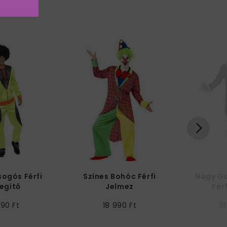
sogós Férfi
Színes Bohóc Férfi
Nagy G
egítő
Jelmez
Fér
990 Ft
18 990 Ft
31