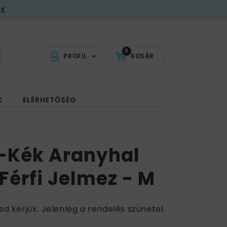
AK
0
PROFIL
KOSÁR
K
ELÉRHETŐSÉG
-Kék Aranyhal
Férfi Jelmez - M
ed kérjük. Jelenleg a rendelés szünetel.