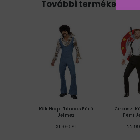
További termékek a k
Kék Hippi Táncos Férfi
Cirkuszi 
Jelmez
Férfi 
31 990 Ft
22 99