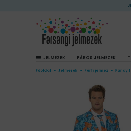
J
JELMEZEK
PÁROS JELMEZEK
T
Főoldal
Jelmezek
Férfi jelmez
Fancy f