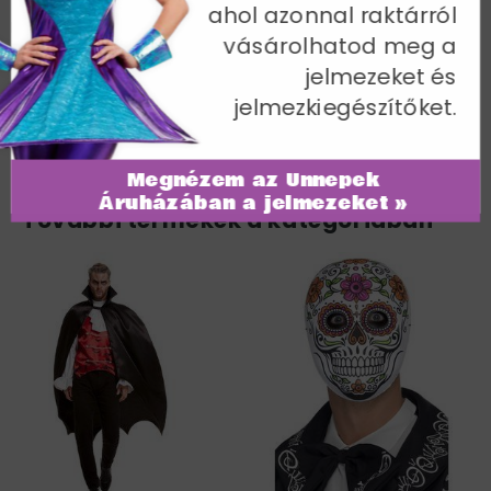
ahol azonnal raktárról
Egy méret
vásárolhatod meg a
Cikkszám: 28694
jelmezeket és
jelmezkiegészítőket.
Megnézem az Ünnepek
Áruházában a jelmezeket »
További termékek a kategóriában