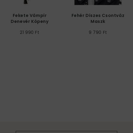
Fekete Vámpír
Fehér Díszes Csontváz
Denevér Köpeny
Maszk
21 990 Ft
9 790 Ft