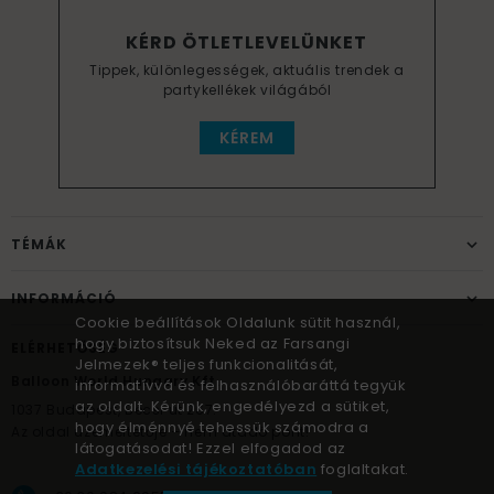
KÉRD ÖTLETLEVELÜNKET
Tippek, különlegességek, aktuális trendek a
partykellékek világából
KÉREM
TÉMÁK
INFORMÁCIÓ
Cookie beállítások Oldalunk sütit használ,
hogy biztosítsuk Neked az Farsangi
ELÉRHETŐSÉG
Jelmezek® teljes funkcionalitását,
Balloon World Hungary Kft.
informatívvá és felhasználóbaráttá tegyük
az oldalt. Kérünk, engedélyezd a sütiket,
1037
Budapest,
Bécsi út 267.
hogy élménnyé tehessük számodra a
Az oldal üzemeltetője – nem átadó pont!
látogatásodat! Ezzel elfogadod az
Adatkezelési tájékoztatóban
foglaltakat.