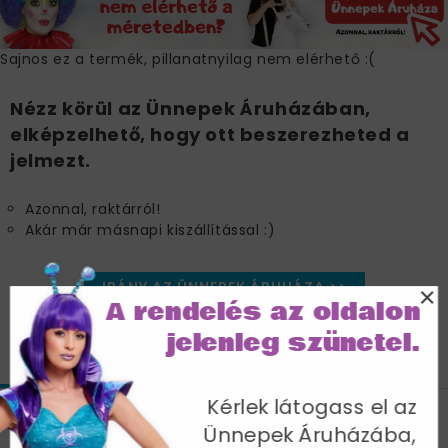
Sajnos ez a termék, pillanatnyilag nem elérhető :(
Nézz körül az Ünnepek Áruházában,
elképzelhető, hogy ott beszerezheted a
jelmezt.
Azonnal, raktárról!
Akár már másnapi kiszállítással :)
IRÁNY AZ ÜNNEPEK ÁRUHÁZA >>
×
A rendelés az oldalon
jelenleg szünetel.
JELLEMZŐK
SZÁLLÍTÁS
Kérlek látogass el az
Narancssárga Tök Jelmez Férfiaknak
Ünnepek Áruházába,
Sapkával