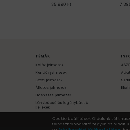
35 990 Ft
7 39
TÉMÁK
INF
Kalóz jelmezek
ÁSZ
Rendőr jelmezek
Ada
Szexi jelmezek
Szál
Állatos jelmezek
Elér
Licenszes jelmezek
Lánybúcsú és legénybúcsú
kellékek
Cookie beállítások Oldalunk sütit has
felhasználóbaráttá tegyük az oldalt.
az
Adatkezelési tájékoztatóban
fogl