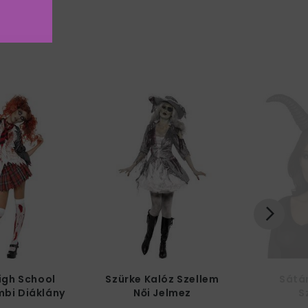
igh School
Szürke Kalóz Szellem
Sátán
mbi Diáklány
Női Jelmez
S
Jelmez