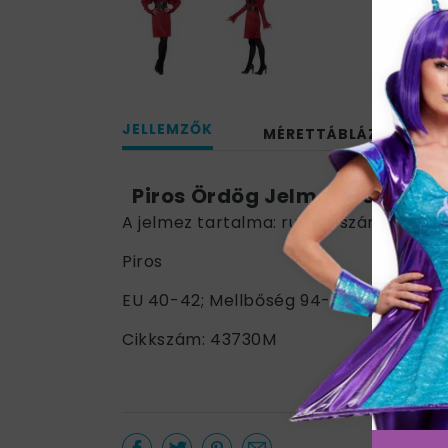
JELLEMZŐK
MÉRETTÁBLÁZAT
Piros Ördög Jelmez Nőknek 
A jelmez tartalma: ruha + szárny + öv 
Piros
EU 40-42; Mellbőség 94-98 cm / Deré
Cikkszám: 43730M