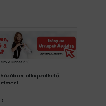
nem elérhető :(
uházában, elképzelhető,
jelmezt.
:)