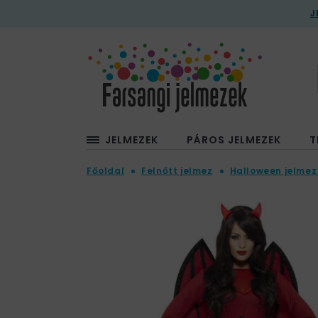
J
JELMEZEK
PÁROS JELMEZEK
T
Főoldal
Felnőtt jelmez
Halloween jelmez