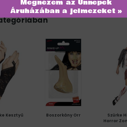
Megnézem az Ünnepek
Áruházában a jelmezeket »
ategóriában
ke Kesztyű
Boszorkány Orr
Szürke H
Horror Zo
Női 