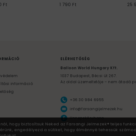
0 Ft
1 790 Ft
25 
ORMÁCIÓ
ELÉRHETŐSÉG
F
Balloon World Hungary Kft.
tvédelem
1037
Budapest,
Bécsi út 267.
Az oldal üzemeltetője – nem átadó p
lítási információ
hetőség
+36 30 984 6955
info@farsangijelmezek.hu
UnnepekAruhaza
znál, hogy biztosítsuk Neked az Farsangi Jelmezek® teljes funkci
 Kérünk, engedélyezd a sütiket, hogy élménnyé tehessük számo
altakat.