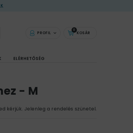
AK
0
PROFIL
KOSÁR
K
ELÉRHETŐSÉG
mez - M
ed kérjük. Jelenleg a rendelés szünetel.