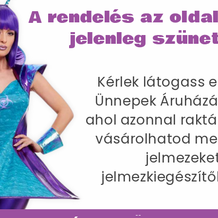
A rendelés az olda
IRÁNY AZ ÜN
jelenleg szünet
SZÁLLÍTÁS
Kérlek látogass e
Halloweenre
Ünnepek Áruházá
+ ördögszarv.
ahol azonnal raktá
vásárolhatod me
kbőség 74-77 cm / Csípőméret 100-104 cm / Belső l
jelmezeke
jelmezkiegészítő