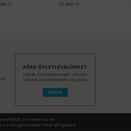
990 Ft
23 990 Ft
3
KÉRD ÖTLETLEVELÜNKET
Tippek, különlegességek, aktuális
ont!
trendek a partykellékek világából
KÉREM
onalitását, informatívvá és
dra a látogatásodat! Ezzel elfogadod