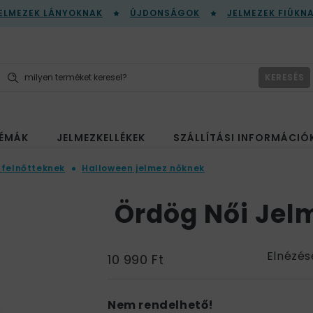
ELMEZEK LÁNYOKNAK
ÚJDONSÁGOK
JELMEZEK FIÚKN
KERESÉS
ÉMÁK
JELMEZKELLÉKEK
SZÁLLÍTÁSI INFORMÁCIÓ
 felnőtteknek
Halloween jelmez nőknek
Ördög Női Jel
Elnézés
10 990 Ft
Nem rendelhető!