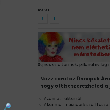
méret
S
L
Sajnos ez a termék, pillanatnyilag 
Nézz körül az Ünnepek Ár
hogy ott beszerezheted a 
Azonnal, raktárról!
Akár már másnapi kiszállítással 