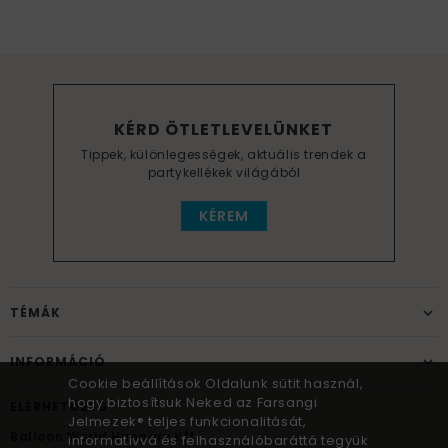
KÉRD ÖTLETLEVELÜNKET
Tippek, különlegességek, aktuális trendek a
partykellékek világából
KÉREM
TÉMÁK
INFORMÁCIÓ
Cookie beállítások Oldalunk sütit használ,
hogy biztosítsuk Neked az Farsangi
ELÉRHETŐSÉG
Jelmezek® teljes funkcionalitását,
Balloon World Hungary Kft.
informatívvá és felhasználóbaráttá tegyük