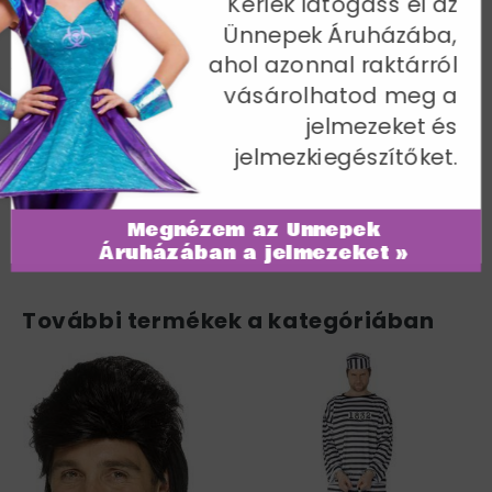
Kérlek látogass el az
Ünnepek Áruházába,
Pankrátor Jelmez Férfiaknak
ahol azonnal raktárról
A jelmez tartalma: ruha + öv + karpánt + lábpánt.
vásárolhatod meg a
Mellbőség 117-122 cm / Derékbőség 102-107 cm / Belső
jelmezeket és
lábhossz 84 cm
jelmezkiegészítőket.
Cikkszám: 27561XL
Megnézem az Ünnepek
Áruházában a jelmezeket »
További termékek a kategóriában