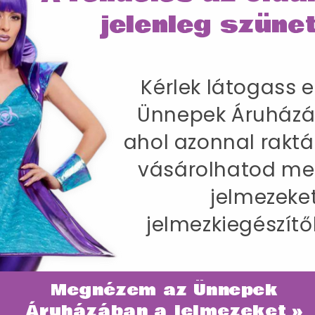
jelenleg szünet
Kérlek látogass e
SZÁLLÍTÁS
Ünnepek Áruházá
k Kabáttal, Nadrággal és Felsővel - M
ahol azonnal raktá
-86 cm / Belső lábhossz 83 cm
vásárolhatod me
jelmezeke
jelmezkiegészítő
Megnézem az Ünnepek
ategóriában
Áruházában a jelmezeket »