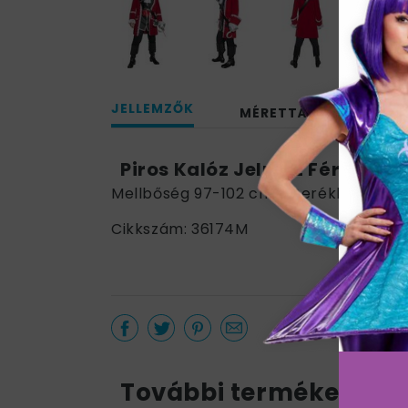
JELLEMZŐK
MÉRETTÁBLÁZAT
Piros Kalóz Jelmez Férfiakna
Mellbőség 97-102 cm / Derékbőség 81
Cikkszám: 36174M
További termékek a k