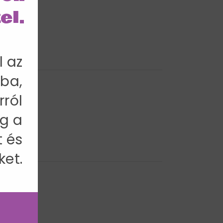
el.
l az
ba,
rról
g a
t és
ket.