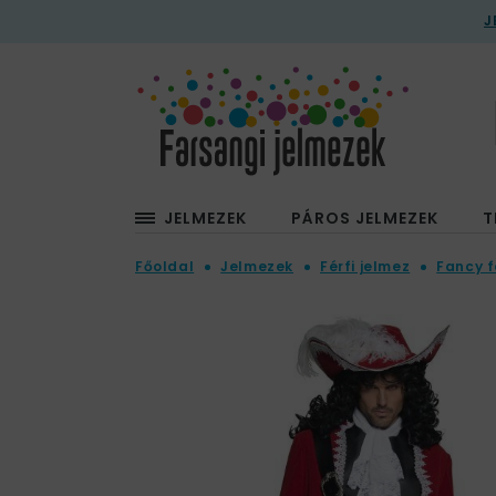
J
JELMEZEK
PÁROS JELMEZEK
T
Főoldal
Jelmezek
Férfi jelmez
Fancy f