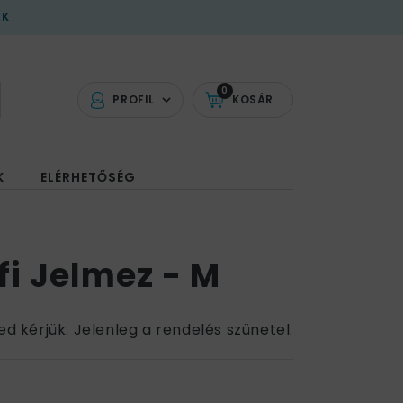
AK
0
PROFIL
KOSÁR
K
ELÉRHETŐSÉG
fi Jelmez - M
ed kérjük. Jelenleg a rendelés szünetel.