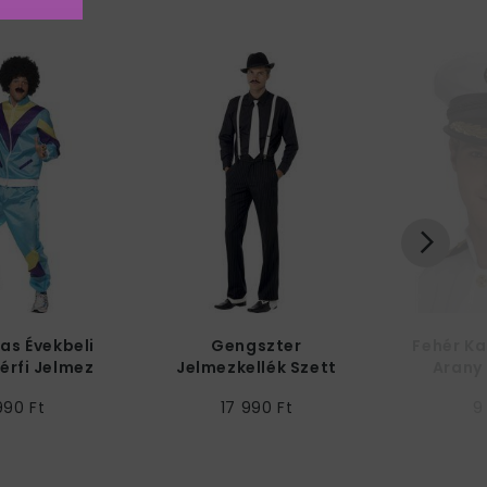
as Évekbeli
Gengszter
Fehér K
érfi Jelmez
Jelmezkellék Szett
Arany 
990 Ft
17 990 Ft
9