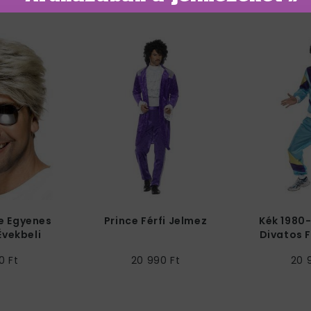
e Egyenes
Prince Férfi Jelmez
Kék 1980-
Évekbeli
Divatos F
óka
0 Ft
20 990 Ft
20 