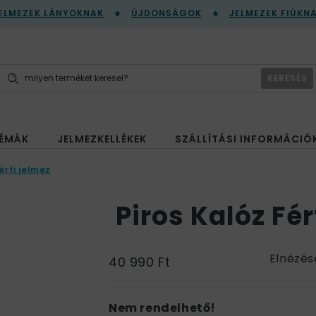
ELMEZEK LÁNYOKNAK
ÚJDONSÁGOK
JELMEZEK FIÚKN
KERESÉS
ÉMÁK
JELMEZKELLÉKEK
SZÁLLÍTÁSI INFORMÁCIÓ
érfi jelmez
Piros Kalóz Fér
Elnézés
40 990 Ft
Nem rendelhető!