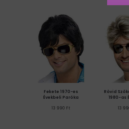
Fekete 1970-es
Rövid Szők
Évekbeli Paróka
1980-as 
Par
13 990 Ft
13 99