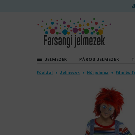
J
JELMEZEK
PÁROS JELMEZEK
T
Főoldal
Jelmezek
Női jelmez
Film és T