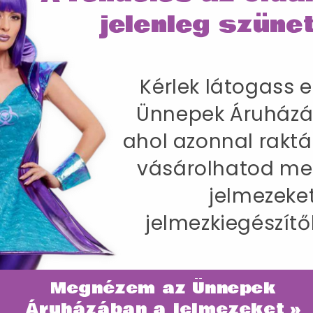
jelenleg szünet
Kérlek látogass e
SZÁLLÍTÁS
Ünnepek Áruházá
Jelmez Nőknek Pulóverrel, Ruhával, Mas
ahol azonnal raktá
77 cm / Csípőméret 100-104 cm / Belső lábhossz 8
vásárolhatod me
jelmezeke
jelmezkiegészítő
Megnézem az Ünnepek
ategóriában
Áruházában a jelmezeket »