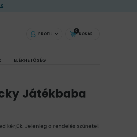
AK
0
PROFIL
KOSÁR
K
ELÉRHETŐSÉG
cky Játékbaba
M
ed kérjük. Jelenleg a rendelés szünetel.