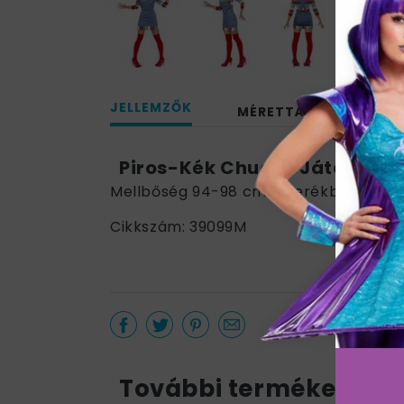
JELLEMZŐK
MÉRETTÁBLÁZAT
Piros-Kék Chucky Játékbaba 
Mellbőség 94-98 cm / Derékbőség 74-
Cikkszám: 39099M
További termékek a k