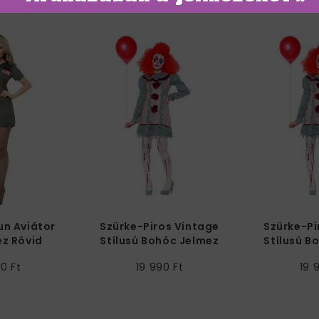
un Aviátor
Szürke-Piros Vintage
Szürke-Pi
ez Rövid
Stílusú Bohóc Jelmez
Stílusú B
llal
Nőknek - L
Nőkn
0 Ft
19 990 Ft
19 