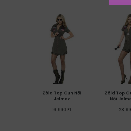
Zöld Top Gun Női
Zöld Top G
Jelmez
Női Jelm
Napszemüveggel
Overá
16 990 Ft
28 99