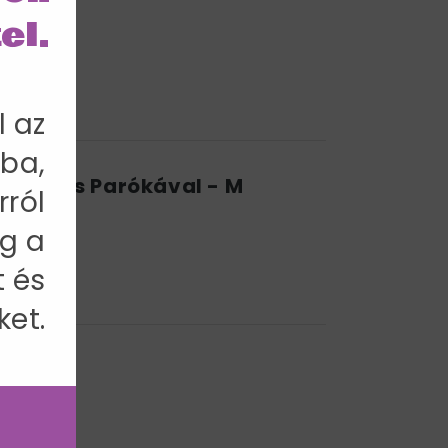
el.
l az
ba,
zkkal és Parókával - M
rról
3 cm
g a
t és
ket.