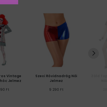
ros Vintage
Szexi Rövidnadrág Női
Zöld To
ohóc Jelmez
Jelmez
Nő
ek - S
990 Ft
9 290 Ft
28