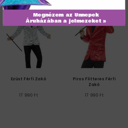
Megnézem az Ünnepek
Áruházában a jelmezeket »
Ezüst Férfi Zakó
Piros Flitteres Férfi
Zakó
17 990 Ft
17 990 Ft