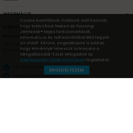
INFORMÁCIÓ
Cookie beállítások Oldalunk sütit használ,
hogy biztosítsuk Neked az Farsangi
ELÉRHETŐSÉG
Jelmezek® teljes funkcionalitását,
Balloon World Hungary Kft.
informatívvá és felhasználóbaráttá tegyük
az oldalt. Kérünk, engedélyezd a sütiket,
1037
Budapest,
Bécsi út 267.
hogy élménnyé tehessük számodra a
Az oldal üzemeltetője – nem átadó pont!
látogatásodat! Ezzel elfogadod az
Adatkezelési tájékoztatóban
foglaltakat.
+36 30 984 6955
ENGEDÉLYEZEM
info@farsangijelmezek.hu
UnnepekAruhaza
Farsangi jelmezek © a jelmez specialista