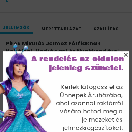
L
JELLEMZŐK
MÉRETTÁBLÁZAT
SZÁLLÍTÁS
Piros Mikulás Jelmez Férfiaknak
Kabáttal, Nadrággal és Nyakkendővel -
×
A rendelés az oldalon
M
jelenleg szünetel.
Mellbőség 97-102 cm / Derékbőség 81-86 cm / Belső
lábhossz 83 cm
Cikkszám: 33562M
Kérlek látogass el az
Ünnepek Áruházába,
ahol azonnal raktárról
vásárolhatod meg a
jelmezeket és
További termékek a kategóriában
jelmezkiegészítőket.