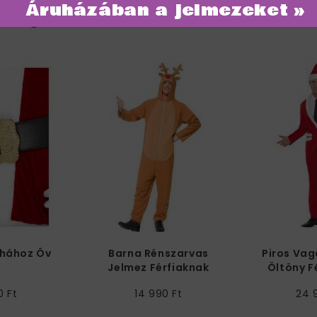
Áruházában a jelmezeket »
ategóriában
uhához Öv
Barna Rénszarvas
Piros Vag
Jelmez Férfiaknak
Öltöny F
Kapucnis
0 Ft
14 990 Ft
24 
Kezeslábassal