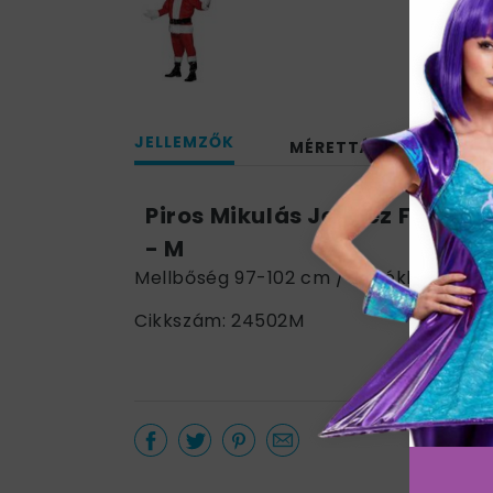
JELLEMZŐK
MÉRETTÁBLÁZAT
Piros Mikulás Jelmez Férfiak
- M
Mellbőség 97-102 cm / Derékbőség 81
Cikkszám: 24502M