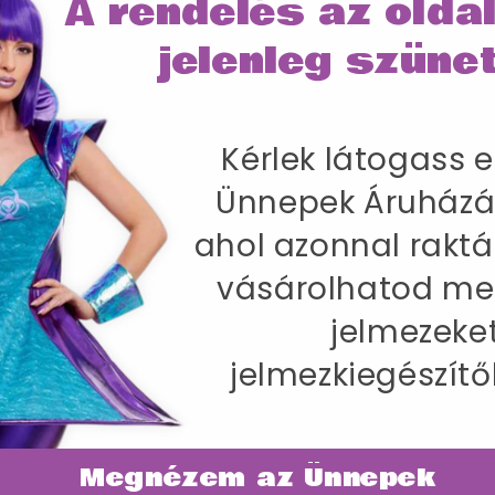
A rendelés az olda
IRÁNY AZ ÜN
jelenleg szünet
SZÁLLÍTÁS
Kérlek látogass e
Ünnepek Áruházá
nak Kabáttal, Nadrággal, Övvel, Szakáll
ahol azonnal raktá
-86 cm / Belső lábhossz 83 cm
vásárolhatod me
jelmezeke
jelmezkiegészítő
Megnézem az Ünnepek