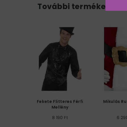
További termékek a k
Fekete Flitteres Férfi
Mikulás R
Mellény
8 190 Ft
6 29