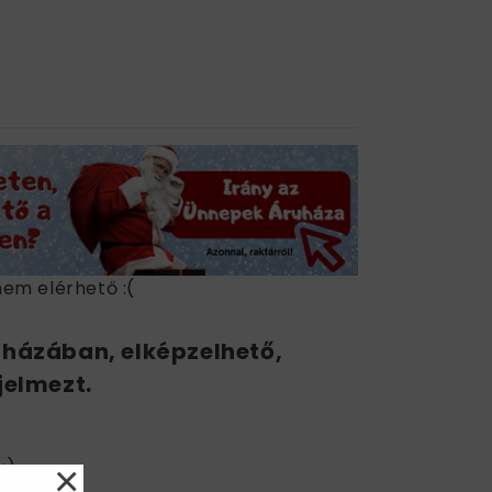
nem elérhető :(
uházában, elképzelhető,
jelmezt.
:)
×