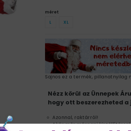
méret
L
XL
Sajnos ez a termék, pillanatnyilag 
Nézz körül az Ünnepek Ár
hogy ott beszerezheted a 
Azonnal, raktárról!
Akár már másnapi kiszállítással 