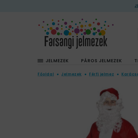
J
JELMEZEK
PÁROS JELMEZEK
T
Főoldal
Jelmezek
Férfi jelmez
Karács