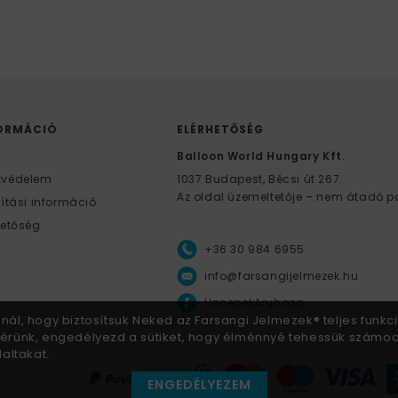
ORMÁCIÓ
ELÉRHETŐSÉG
F
Balloon World Hungary Kft.
tvédelem
1037
Budapest,
Bécsi út 267.
Az oldal üzemeltetője – nem átadó p
lítási információ
hetőség
+36 30 984 6955
info@farsangijelmezek.hu
UnnepekAruhaza
znál, hogy biztosítsuk Neked az Farsangi Jelmezek® teljes funkci
 Kérünk, engedélyezd a sütiket, hogy élménnyé tehessük számo
altakat.
ENGEDÉLYEZEM