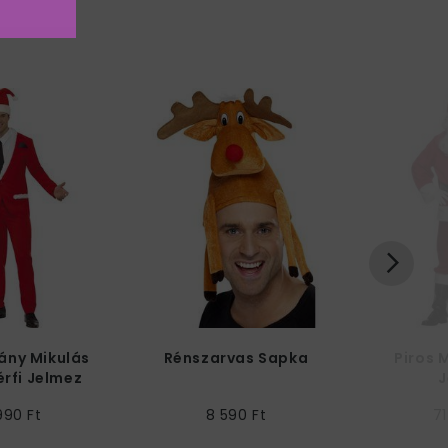
ány Mikulás
Rénszarvas Sapka
Piros M
érfi Jelmez
J
990 Ft
8 590 Ft
71