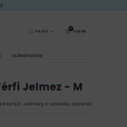
AK
0
PROFIL
KOSÁR
K
ELÉRHETŐSÉG
Férfi Jelmez - M
ed kérjük. Jelenleg a rendelés szünetel.