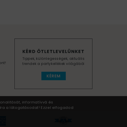
KÉRD ÖTLETLEVELÜNKET
Tippek, különlegességek, aktuális
ont!
trendek a partykellékek világából
KÉREM
onalitását, informatívvá és
dra a látogatásodat! Ezzel elfogadod