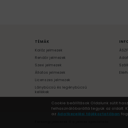
TÉMÁK
INF
Kalóz jelmezek
ÁSZ
Rendőr jelmezek
Ada
Szexi jelmezek
Szál
Állatos jelmezek
Elér
Licenszes jelmezek
Lánybúcsú és legénybúcsú
kellékek
Cookie beállítások Oldalunk sütit has
felhasználóbaráttá tegyük az oldalt.
az
Adatkezelési tájékoztatóban
fogl
Farsangi jelmezek © a jelmez specialista