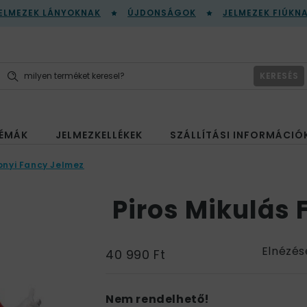
ELMEZEK LÁNYOKNAK
ÚJDONSÁGOK
JELMEZEK FIÚKN
KERESÉS
ÉMÁK
JELMEZKELLÉKEK
SZÁLLÍTÁSI INFORMÁCIÓ
onyi Fancy Jelmez
Piros Mikulás 
Elnézés
40 990 Ft
Nem rendelhető!