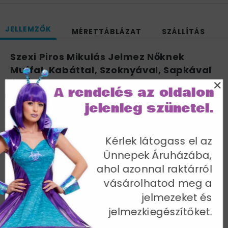
JELLEMZŐK
MÉRETTÁBLÁZAT
SZÁLLÍTÁS
Szexi Piros Mikulás Jelmez Nőknek
Muffal, Kabáttal, Szoknyával, Sapkával
×
és Övvel - S
A rendelés az oldalon
Mellbőség 88-90 cm / Derékbőség 67-70 cm /
jelenleg szünetel.
Csípőméret 94-97 cm / Belső lábhossz 82 cm
Cikkszám: 36989S
Kérlek látogass el az
Ünnepek Áruházába,
ahol azonnal raktárról
vásárolhatod meg a
jelmezeket és
További termékek a kategóriában
jelmezkiegészítőket.