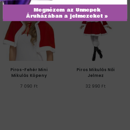
Megnézem az Ünnepek
Áruházában a jelmezeket »
Piros-Fehér Mini
Piros Mikulás Női
Mikulás Köpeny
Jelmez
7 090 Ft
32 990 Ft