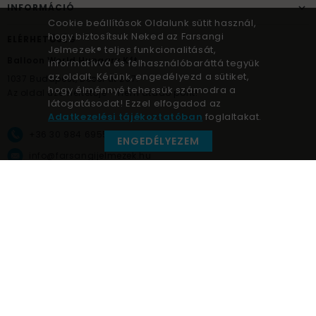
INFORMÁCIÓ
Cookie beállítások Oldalunk sütit használ,
hogy biztosítsuk Neked az Farsangi
ELÉRHETŐSÉG
Jelmezek® teljes funkcionalitását,
Balloon World Hungary Kft.
informatívvá és felhasználóbaráttá tegyük
az oldalt. Kérünk, engedélyezd a sütiket,
1037
Budapest,
Bécsi út 267.
hogy élménnyé tehessük számodra a
Az oldal üzemeltetője – nem átadó pont!
látogatásodat! Ezzel elfogadod az
Adatkezelési tájékoztatóban
foglaltakat.
+36 30 984 6955
ENGEDÉLYEZEM
info@farsangijelmezek.hu
UnnepekAruhaza
Farsangi jelmezek © a jelmez specialista