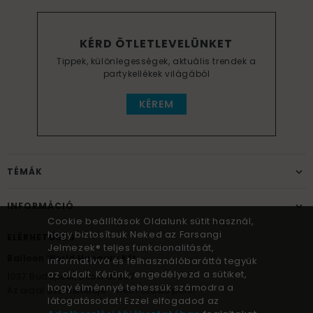
KÉRD ÖTLETLEVELÜNKET
Tippek, különlegességek, aktuális trendek a
partykellékek világából
KÉREM
TÉMÁK
INFORMÁCIÓ
Cookie beállítások Oldalunk sütit használ,
hogy biztosítsuk Neked az Farsangi
ELÉRHETŐSÉG
Jelmezek® teljes funkcionalitását,
Balloon World Hungary Kft.
informatívvá és felhasználóbaráttá tegyük
az oldalt. Kérünk, engedélyezd a sütiket,
1037
Budapest,
Bécsi út 267.
hogy élménnyé tehessük számodra a
Az oldal üzemeltetője – nem átadó pont!
látogatásodat! Ezzel elfogadod az