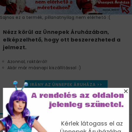
Sajnos ez a termék, pillanatnyilag nem elérhető :(
Nézz körül az Ünnepek Áruházában,
elképzelhető, hogy ott beszerezheted a
jelmezt.
Azonnal, raktárról!
Akár már másnapi kiszállítással :)
IRÁNY AZ ÜNNEPEK ÁRUHÁZA >>
×
A rendelés az oldalon
jelenleg szünetel.
JELLEMZŐK
MÉRETTÁBLÁZAT
SZÁLLÍTÁS
Kérlek látogass el az
Piros Mikulás Testhez Álló Jelmez
Ünnepek Áruházába,
Férfiaknak Mikulás Zsákkal - XL