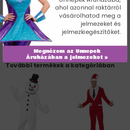
ahol azonnal raktárról
Mellbőség 117-122 cm | Derékbőség 12-17 cm | Belső
lábhossz 84 cm
vásárolhatod meg a
jelmezeket és
Cikkszám: 22036XL
jelmezkiegészítőket.
Megnézem az Ünnepek
Áruházában a jelmezeket »
További termékek a kategóriában