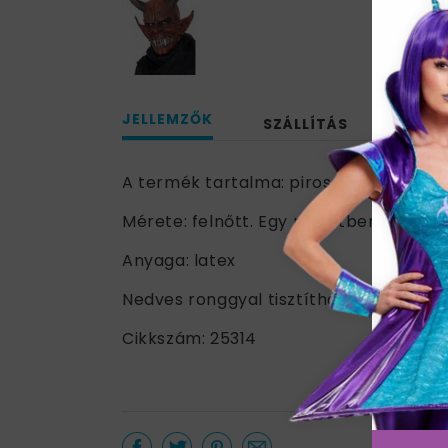
JELLEMZŐK
SZÁLLÍTÁS
A termék tartalma: piros és fekete színű
Mérete: felnőtt. Egy méretben.
Anyaga: latex
Nedves ronggyal tisztítható.
Cikkszám: 25314