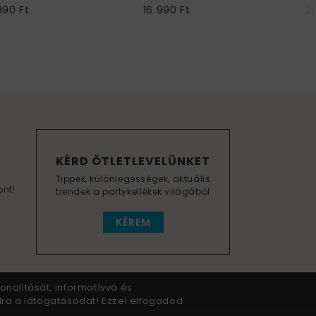
990 Ft
16 990 Ft
21
KÉRD ÖTLETLEVELÜNKET
Tippek, különlegességek, aktuális
ont!
trendek a partykellékek világából
KÉREM
onalitását, informatívvá és
dra a látogatásodat! Ezzel elfogadod