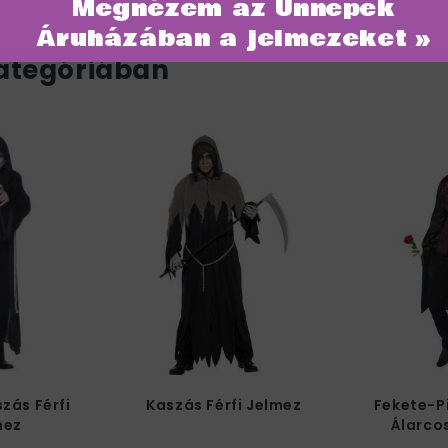
Megnézem az Ünnepek
Áruházában a jelmezeket »
ategóriában
zás Férfi
Kaszás Férfi Jelmez
Fekete-P
mez
Álarcos
Je