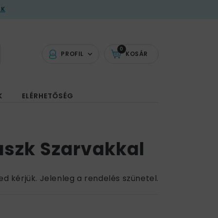
AK
0
PROFIL
KOSÁR
K
ELÉRHETŐSÉG
aszk Szarvakkal
ed kérjük. Jelenleg a rendelés szünetel.