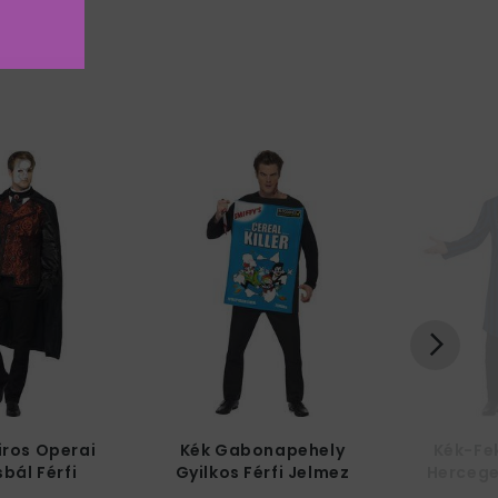
iros Operai
Kék Gabonapehely
Kék-Fe
bál Férfi
Gyilkos Férfi Jelmez
Hercege
lmez