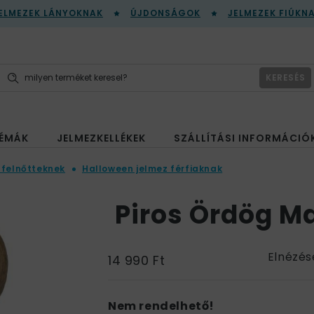
ELMEZEK LÁNYOKNAK
ÚJDONSÁGOK
JELMEZEK FIÚKN
KERESÉS
ÉMÁK
JELMEZKELLÉKEK
SZÁLLÍTÁSI INFORMÁCIÓ
 felnőtteknek
Halloween jelmez férfiaknak
Piros Ördög M
Elnézés
14 990 Ft
Nem rendelhető!