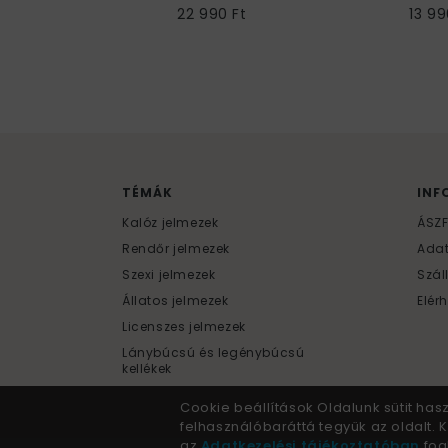
22 990 Ft
13 99
TÉMÁK
INF
Kalóz jelmezek
ÁSZ
Rendőr jelmezek
Ada
Szexi jelmezek
Szál
Állatos jelmezek
Elér
Licenszes jelmezek
Lánybúcsú és legénybúcsú
kellékek
Cookie beállítások Oldalunk sütit has
felhasználóbaráttá tegyük az oldalt.
az
Adatkezelési tájékoztatóban
fogl