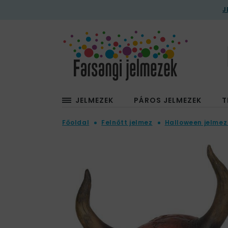
J
JELMEZEK
PÁROS JELMEZEK
T
Főoldal
Felnőtt jelmez
Halloween jelmez