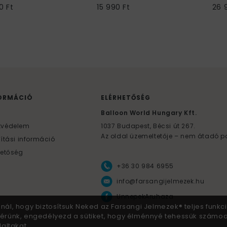
0 Ft
15 990 Ft
26 
ORMÁCIÓ
ELÉRHETŐSÉG
F
Balloon World Hungary Kft.
tvédelem
1037
Budapest,
Bécsi út 267.
Az oldal üzemeltetője – nem átadó p
lítási információ
hetőség
+36 30 984 6955
info@farsangijelmezek.hu
UnnepekAruhaza
znál, hogy biztosítsuk Neked az Farsangi Jelmezek® teljes funkci
 Kérünk, engedélyezd a sütiket, hogy élménnyé tehessük számo
altakat.