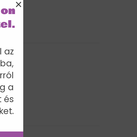
×
lon
el.
l az
al.
ba,
rról
g a
t és
ket.