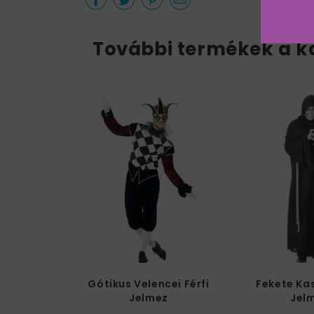
További termékek a k
Gótikus Velencei Férfi
Fekete Kas
Jelmez
Jel