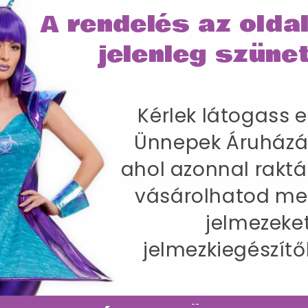
A rendelés az olda
jelenleg szünet
Kérlek látogass e
 gumi álarc, ijesztő vicsorral, nagy fülekkel, szarvakk
Ünnepek Áruházá
ahol azonnal raktá
vásárolhatod me
jelmezeke
jelmezkiegészítő