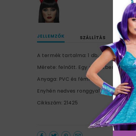
JELLEMZŐK
SZÁLLÍTÁS
A termék tartalma: 1 db, piros PVC sza
Mérete: felnőtt. Egy méretben.
Anyaga: PVC és féml
Enyhén nedves ronggyal tisztítható.
Cikkszám: 21425