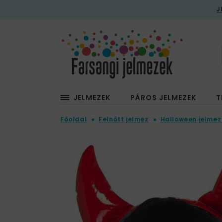
J
JELMEZEK
PÁROS JELMEZEK
T
Főoldal
Felnőtt jelmez
Halloween jelmez