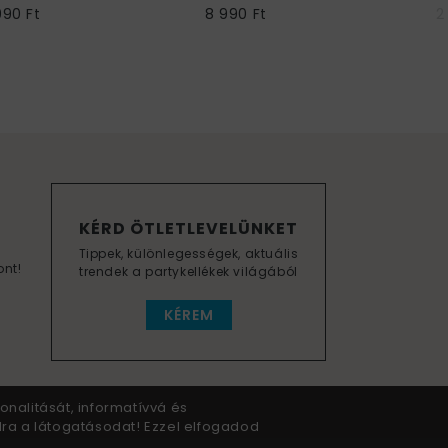
990 Ft
8 990 Ft
2
KÉRD ÖTLETLEVELÜNKET
Tippek, különlegességek, aktuális
ont!
trendek a partykellékek világából
KÉREM
onalitását, informatívvá és
dra a látogatásodat! Ezzel elfogadod