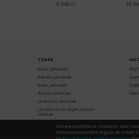
13 990 Ft
23 99
TÉMÁK
INF
Kalóz jelmezek
ÁSZ
Rendőr jelmezek
Ada
Szexi jelmezek
Szál
Állatos jelmezek
Elér
Licenszes jelmezek
Lánybúcsú és legénybúcsú
kellékek
Cookie beállítások Oldalunk sütit has
felhasználóbaráttá tegyük az oldalt.
az
Adatkezelési tájékoztatóban
fogl