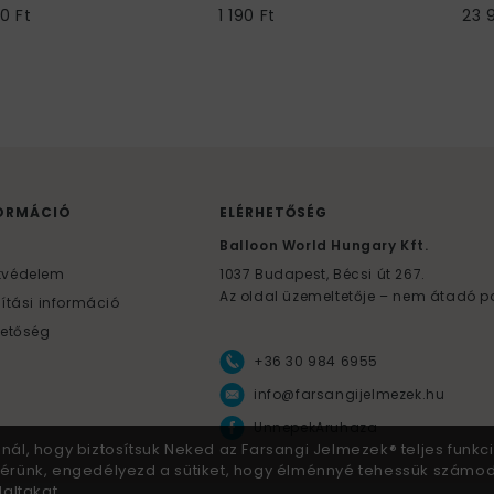
0 Ft
1 190 Ft
23 
ORMÁCIÓ
ELÉRHETŐSÉG
F
Balloon World Hungary Kft.
tvédelem
1037
Budapest,
Bécsi út 267.
Az oldal üzemeltetője – nem átadó p
lítási információ
hetőség
+36 30 984 6955
info@farsangijelmezek.hu
UnnepekAruhaza
znál, hogy biztosítsuk Neked az Farsangi Jelmezek® teljes funkci
 Kérünk, engedélyezd a sütiket, hogy élménnyé tehessük számo
altakat.