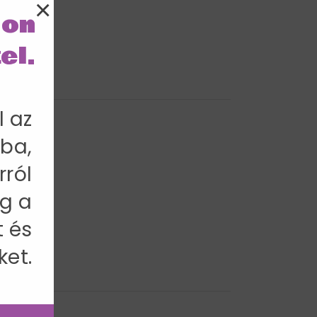
×
lon
el.
l az
ba,
rról
g a
t és
ket.