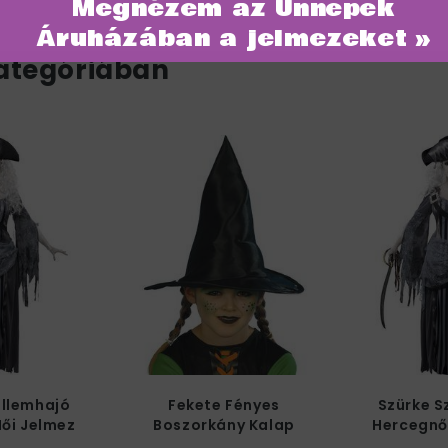
Megnézem az Ünnepek
Áruházában a jelmezeket »
ategóriában
ellemhajó
Fekete Fényes
Szürke S
ői Jelmez
Boszorkány Kalap
Hercegnő