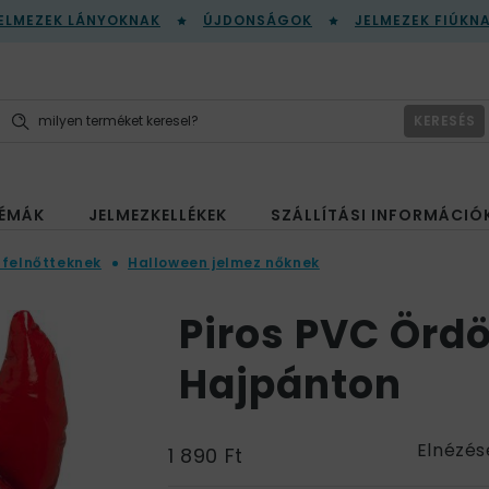
ELMEZEK LÁNYOKNAK
ÚJDONSÁGOK
JELMEZEK FIÚKN
KERESÉS
ÉMÁK
JELMEZKELLÉKEK
SZÁLLÍTÁSI INFORMÁCIÓ
 felnőtteknek
Halloween jelmez nőknek
Piros PVC Örd
Hajpánton
Elnézés
1 890 Ft