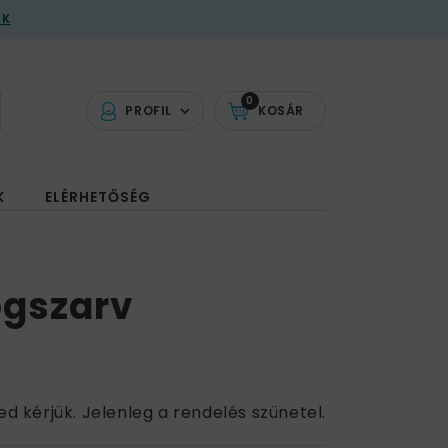
AK
0
PROFIL
KOSÁR
K
ELÉRHETŐSÉG
ögszarv
ed kérjük. Jelenleg a rendelés szünetel.