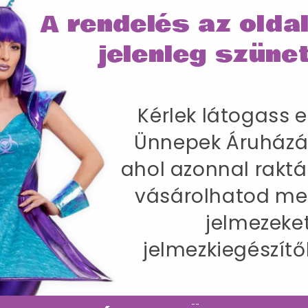
A rendelés az olda
jelenleg szünet
Kérlek látogass e
rvakkal díszített hajpánt
Ünnepek Áruházá
ahol azonnal raktá
vásárolhatod me
jelmezeke
jelmezkiegészítő