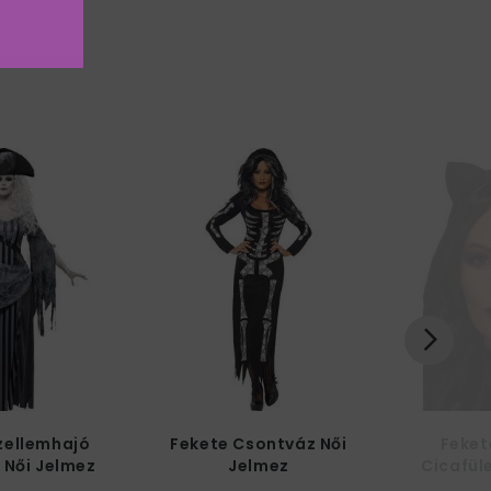
zellemhajó
Fekete Csontváz Női
Feket
 Női Jelmez
Jelmez
Cicafül
N