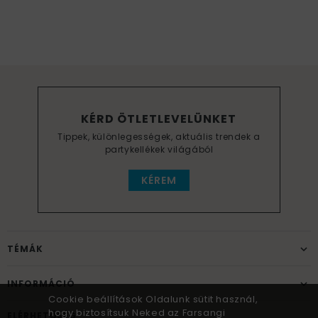
KÉRD ÖTLETLEVELÜNKET
Tippek, különlegességek, aktuális trendek a
partykellékek világából
KÉREM
TÉMÁK
INFORMÁCIÓ
Cookie beállítások Oldalunk sütit használ,
hogy biztosítsuk Neked az Farsangi
ELÉRHETŐSÉG