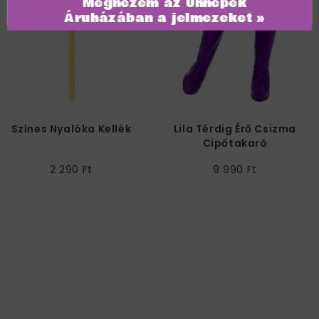
Megnézem az Ünnepek
Áruházában a jelmezeket »
Színes Nyalóka Kellék
Lila Térdig Érő Csizma
Cipőtakaró
2 290 Ft
9 990 Ft