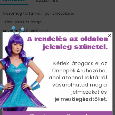
SZÁLLÍTÁS
A csomag tartalma: 1 pár cipőtakaró.
Színe: piros és sárga.
Anyaga: 100% poliészter.
×
A rendelés az oldalon
Egy méret.
jelenleg szünetel.
Cikkszám: 47446
Kérlek látogass el az
Ünnepek Áruházába,
ahol azonnal raktárról
További termékek a kategóriában
vásárolhatod meg a
jelmezeket és
jelmezkiegészítőket.