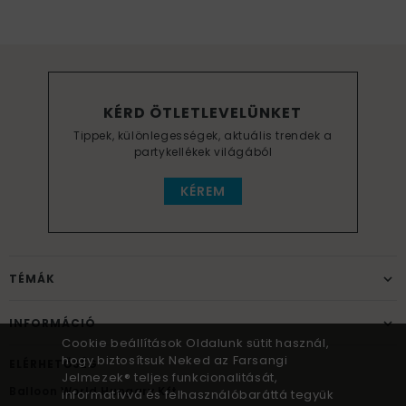
KÉRD ÖTLETLEVELÜNKET
Tippek, különlegességek, aktuális trendek a
partykellékek világából
KÉREM
TÉMÁK
INFORMÁCIÓ
Cookie beállítások Oldalunk sütit használ,
hogy biztosítsuk Neked az Farsangi
ELÉRHETŐSÉG
Jelmezek® teljes funkcionalitását,
Balloon World Hungary Kft.
informatívvá és felhasználóbaráttá tegyük