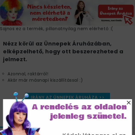
Sajnos ez a termék, pillanatnyilag nem elérhető :(
Nézz körül az Ünnepek Áruházában,
elképzelhető, hogy ott beszerezheted a
jelmezt.
Azonnal, raktárról!
Akár már másnapi kiszállítással :)
IRÁNY AZ ÜNNEPEK ÁRUHÁZA >>
×
A rendelés az oldalon
jelenleg szünetel.
JELLEMZŐK
MÉRETTÁBLÁZAT
SZÁLLÍTÁS