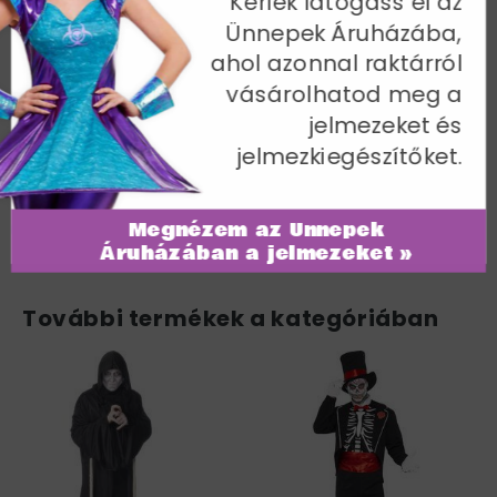
Kérlek látogass el az
Piros Zombi Vízvezetékszerelő Jelmez
Ünnepek Áruházába,
Férfiaknak Felsővel, Kantáros
ahol azonnal raktárról
Nadrággal és Sapkával - M
vásárolhatod meg a
Mellbőség 97-102 cm / Derékbőség 81-86 cm / Belső
jelmezeket és
lábhossz 83 cm
jelmezkiegészítőket.
Cikkszám: 40057M
Megnézem az Ünnepek
Áruházában a jelmezeket »
További termékek a kategóriában