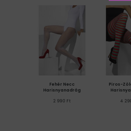
Fehér Necc
Piros-Zöl
Harisnyanadrág
Harisny
2 990 Ft
4 29