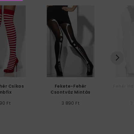
hér Csíkos
Fekete-Fehér
Fehér H
mbfix
Csontváz Mintás
Harisnyanadrág
90 Ft
3 890 Ft
3