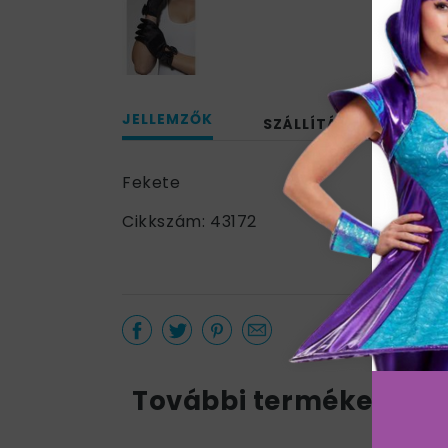
JELLEMZŐK
SZÁLLÍTÁS
Fekete
Cikkszám: 43172
További termékek a k