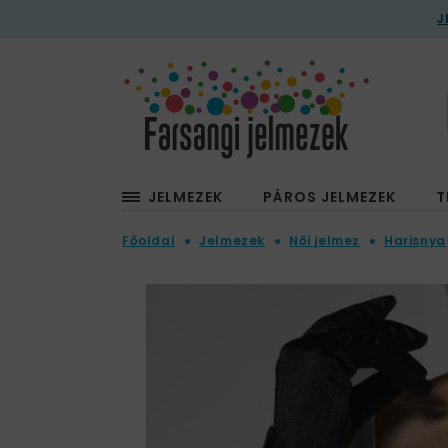
J
JELMEZEK
PÁROS JELMEZEK
T
Főoldal
Jelmezek
Női jelmez
Harisnya