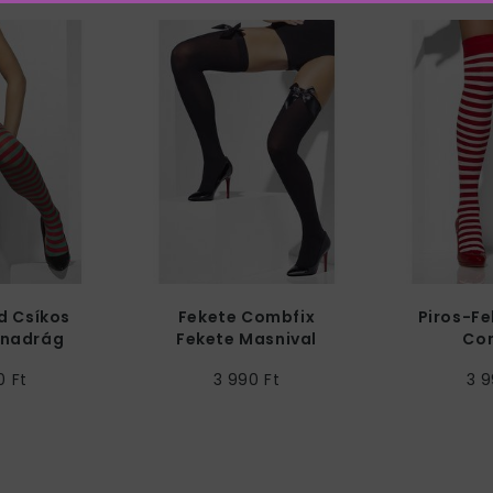
d Csíkos
Fekete Combfix
Piros-Fe
anadrág
Fekete Masnival
Co
0 Ft
3 990 Ft
3 9