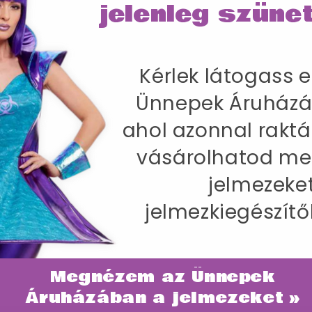
jelenleg szünet
Kérlek látogass e
Ünnepek Áruházá
ahol azonnal raktá
vásárolhatod me
jelmezeke
jelmezkiegészítő
Megnézem az Ünnepek
ategóriában
Áruházában a jelmezeket »