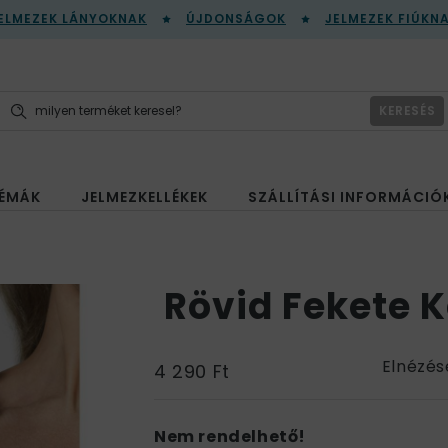
ELMEZEK LÁNYOKNAK
ÚJDONSÁGOK
JELMEZEK FIÚKN
KERESÉS
ÉMÁK
JELMEZKELLÉKEK
SZÁLLÍTÁSI INFORMÁCIÓ
Rövid Fekete 
Elnézés
4 290 Ft
Nem rendelhető!