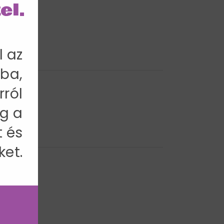
el.
l az
ba,
rról
g a
t és
ket.