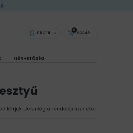
AK
0
PROFIL
KOSÁR
K
ELÉRHETŐSÉG
Kesztyű
ed kérjük. Jelenleg a rendelés szünetel.