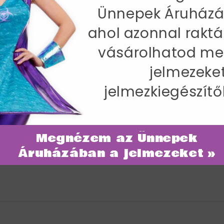
Ünnepek Áruházá
IRÁNY AZ ÜN
ahol azonnal raktá
vásárolhatod me
jelmezeke
jelmezkiegészítő
ehérke Jelmez Babáknak - B12-18
Megnézem az Ünnepek
Áruházában a jelmezeket »