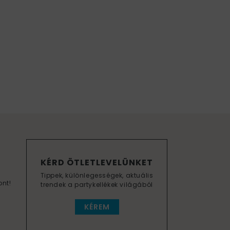
KÉRD ÖTLETLEVELÜNKET
Tippek, különlegességek, aktuális
ont!
trendek a partykellékek világából
KÉREM