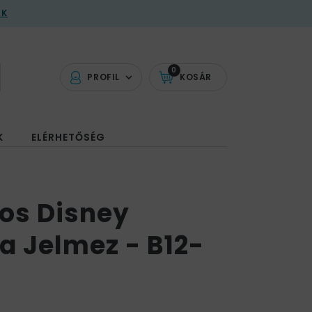
AK
0
PROFIL
KOSÁR
K
ELÉRHETŐSÉG
os Disney
a Jelmez - B12-