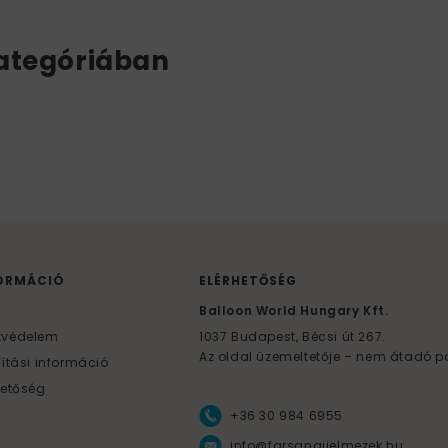
ategóriában
ORMÁCIÓ
ELÉRHETŐSÉG
F
Balloon World Hungary Kft.
tvédelem
1037
Budapest,
Bécsi út 267.
Az oldal üzemeltetője – nem átadó p
lítási információ
hetőség
+36 30 984 6955
info@farsangijelmezek.hu