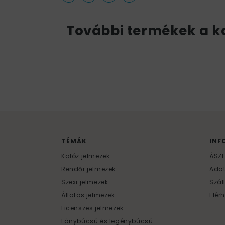
További termékek a k
TÉMÁK
INF
Kalóz jelmezek
ÁSZ
Rendőr jelmezek
Ada
Szexi jelmezek
Szál
Állatos jelmezek
Elér
Licenszes jelmezek
Lánybúcsú és legénybúcsú