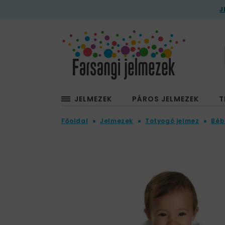
J
JELMEZEK
PÁROS JELMEZEK
T
Főoldal
Jelmezek
Totyogó jelmez
Béb