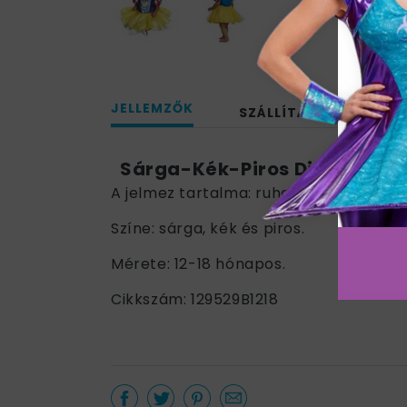
JELLEMZŐK
SZÁLLÍTÁS
Sárga-Kék-Piros Disney Hóf
A jelmez tartalma: ruha.
Színe: sárga, kék és piros.
Mérete: 12-18 hónapos.
Cikkszám: 129529B1218