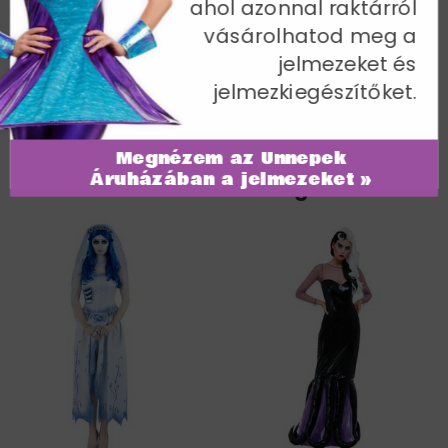
ahol azonnal raktárról
Csípőbőség 100-104 cm / Belső lábhossz 83 cm
vásárolhatod meg a
Cikkszám: 20500M
jelmezeket és
jelmezkiegészítőket.
Megnézem az Ünnepek
Áruházában a jelmezeket »
További termékek a kategóriában