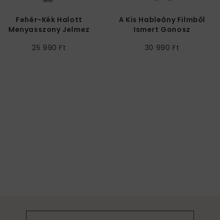
Fehér-Kék Halott
A Kis Hableány Filmből
Menyasszony Jelmez
Ismert Gonosz
Nőknek
Boszorkány Női Jelmez
25 990 Ft
30 990 Ft
Halloweenre