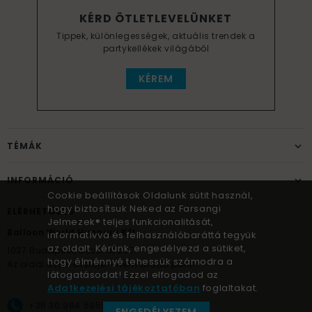
KÉRD ÖTLETLEVELÜNKET
Tippek, különlegességek, aktuális trendek a
partykellékek világából
KÉREM
TÉMÁK
INFORMÁCIÓ
Cookie beállítások Oldalunk sütit használ,
hogy biztosítsuk Neked az Farsangi
ELÉRHETŐSÉG
Jelmezek® teljes funkcionalitását,
Balloon World Hungary Kft.
informatívvá és felhasználóbaráttá tegyük
az oldalt. Kérünk, engedélyezd a sütiket,
1037
Budapest,
Bécsi út 267.
hogy élménnyé tehessük számodra a
Az oldal üzemeltetője – nem átadó pont!
látogatásodat! Ezzel elfogadod az
Adatkezelési tájékoztatóban
foglaltakat.
+36 30 984 6955