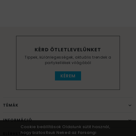
KÉRD ÖTLETLEVELÜNKET
Tippek, különlegességek, aktuális trendek a
partykellékek világából
KÉREM
TÉMÁK
INFORMÁCIÓ
Cookie beállítások Oldalunk sütit használ,
hogy biztosítsuk Neked az Farsangi
ELÉRHETŐSÉG