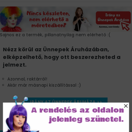
Sajnos ez a termék, pillanatnyilag nem elérhető :(
Nézz körül az Ünnepek Áruházában,
elképzelhető, hogy ott beszerezheted a
jelmezt.
Azonnal, raktárról!
Akár már másnapi kiszállítással :)
IRÁNY AZ ÜNNEPEK ÁRUHÁZA >>
×
A rendelés az oldalon
jelenleg szünetel.
JELLEMZŐK
MÉRETTÁBLÁZAT
SZÁLLÍTÁS