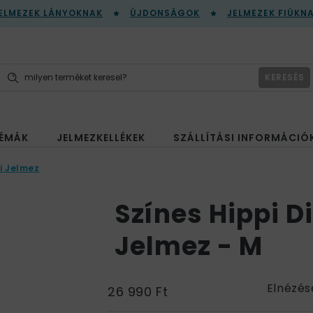
ELMEZEK LÁNYOKNAK
ÚJDONSÁGOK
JELMEZEK FIÚKN
KERESÉS
ÉMÁK
JELMEZKELLÉKEK
SZÁLLÍTÁSI INFORMÁCIÓ
i Jelmez
Színes Hippi D
Jelmez - M
Elnézés
26 990 Ft