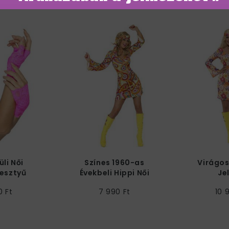
üli Női
Színes 1960-as
Virágos
esztyű
Évekbeli Hippi Női
Je
Jelmez
0 Ft
7 990 Ft
10 