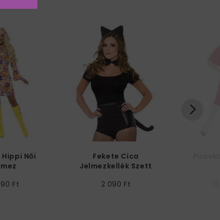
 Hippi Női
Fekete Cica
Pirosk
lmez
Jelmezkellék Szett
990 Ft
2 090 Ft
13