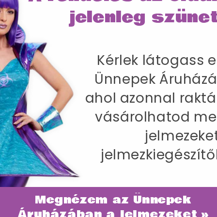
jelenleg szünet
Kérlek látogass e
SZÁLLÍTÁS
Ünnepek Áruházá
álynő Jelmez Nőknek Overállal - M
ahol azonnal raktá
77 cm / Csípőméret 100-104 cm / Belső lábhossz 8
vásárolhatod me
jelmezeke
jelmezkiegészítő
Megnézem az Ünnepek
ategóriában
Áruházában a jelmezeket »