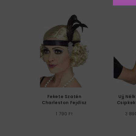
Fekete Szatén
Ujj Nélk
Charleston Fejdísz
Csipkek
1 790 Ft
3 89