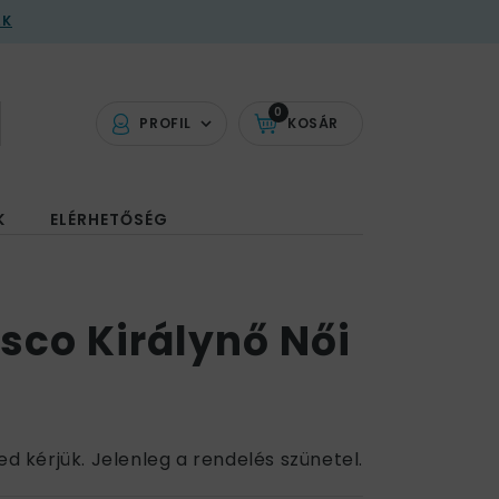
AK
0
PROFIL
KOSÁR
K
ELÉRHETŐSÉG
isco Királynő Női
ed kérjük. Jelenleg a rendelés szünetel.