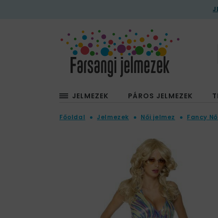
J
JELMEZEK
PÁROS JELMEZEK
T
Főoldal
Jelmezek
Női jelmez
Fancy Nő