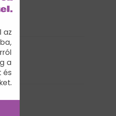
el.
l az
ba,
rról
3 cm
g a
t és
ket.