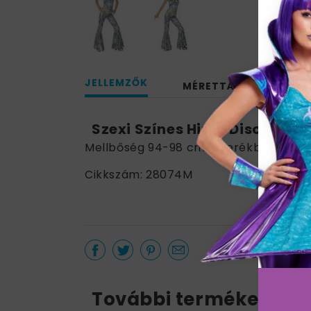
JELLEMZŐK
MÉRETTÁBLÁZAT
Szexi Színes Hippi Disco Kir
Mellbőség 94-98 cm / Derékbőség 74-
Cikkszám: 28074M
További termékek a k