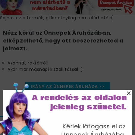
Sajnos ez a termék, pillanatnyilag nem elérhető :(
Nézz körül az Ünnepek Áruházában,
elképzelhető, hogy ott beszerezheted a
jelmezt.
Azonnal, raktárról!
Akár már másnapi kiszállítással :)
IRÁNY AZ ÜNNEPEK ÁRUHÁZA >>
×
A rendelés az oldalon
jelenleg szünetel.
JELLEMZŐK
MÉRETTÁBLÁZAT
SZÁLLÍTÁS
Kérlek látogass el az
Szexi Színes Hippi Disco Királynő Jelmez
Ünnepek Áruházába,
Nőknek Overállal - S