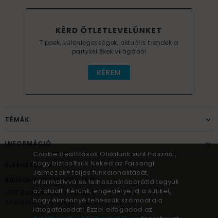
KÉRD ÖTLETLEVELÜNKET
Tippek, különlegességek, aktuális trendek a
partykellékek világából
KÉREM
TÉMÁK
INFORMÁCIÓ
Cookie beállítások Oldalunk sütit használ,
hogy biztosítsuk Neked az Farsangi
ELÉRHETŐSÉG
Jelmezek® teljes funkcionalitását,
Balloon World Hungary Kft.
informatívvá és felhasználóbaráttá tegyük
az oldalt. Kérünk, engedélyezd a sütiket,
1037
Budapest,
Bécsi út 267.
hogy élménnyé tehessük számodra a
Az oldal üzemeltetője – nem átadó pont!
látogatásodat! Ezzel elfogadod az