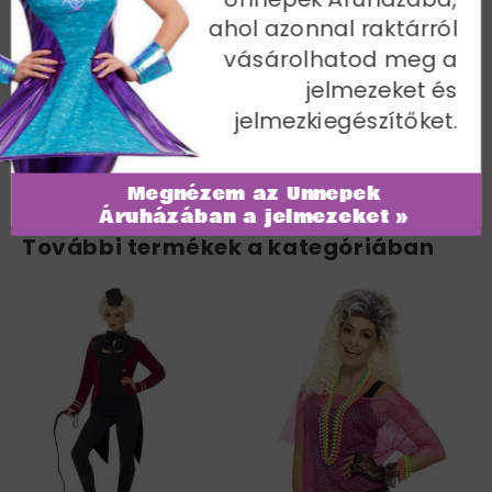
ahol azonnal raktárról
Mellbőség 88-90 cm / Derékbőség 67-70 cm /
Csípőméret 94-97 cm / Belső lábhossz 82 cm
vásárolhatod meg a
jelmezeket és
Cikkszám: 28074S
jelmezkiegészítőket.
Megnézem az Ünnepek
Áruházában a jelmezeket »
További termékek a kategóriában