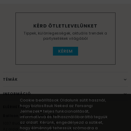
KÉRD ÖTLETLEVELÜNKET
Tippek, különlegességek, aktuális trendek a
partykellékek világából
KÉREM
TÉMÁK
INFORMÁCIÓ
Cookie beállítások Oldalunk sütit használ,
hogy biztosítsuk Neked az Farsangi
ELÉRHETŐSÉG
Jelmezek® teljes funkcionalitását,
Balloon World Hungary Kft.
informatívvá és felhasználóbaráttá tegyük
az oldalt. Kérünk, engedélyezd a sütiket,
1037
Budapest,
Bécsi út 267.
hogy élménnyé tehessük számodra a
Az oldal üzemeltetője – nem átadó pont!