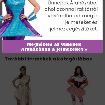
Ünnepek Áruházába,
Fejdísszel - L
ahol azonnal raktárról
Bust 40-42" / Waist 32-34" / Hip 42.5-44.5" / Leg
vásárolhatod meg a
Inseam 33"
jelmezeket és
Cikkszám: 45306L
jelmezkiegészítőket.
Megnézem az Ünnepek
Áruházában a jelmezeket »
További termékek a kategóriában