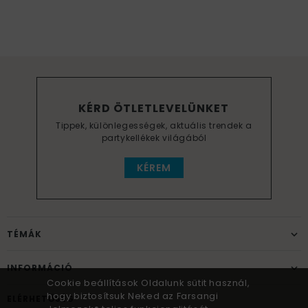
KÉRD ÖTLETLEVELÜNKET
Tippek, különlegességek, aktuális trendek a
partykellékek világából
KÉREM
TÉMÁK
INFORMÁCIÓ
Cookie beállítások Oldalunk sütit használ,
hogy biztosítsuk Neked az Farsangi
ELÉRHETŐSÉG