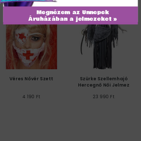
Megnézem az Ünnepek
Áruházában a jelmezeket »
Véres Nővér Szett
Szürke Szellemhajó
Hercegnő Női Jelmez
4 190 Ft
23 990 Ft