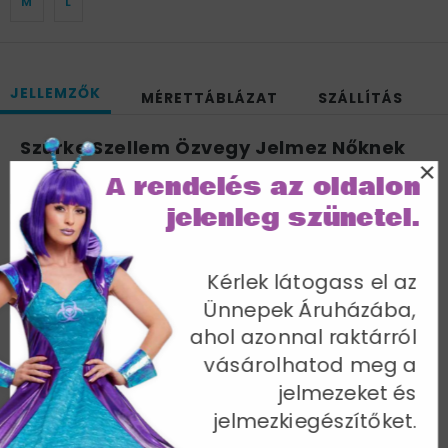
M
L
JELLEMZŐK
MÉRETTÁBLÁZAT
SZÁLLÍTÁS
Szürke Szellem Özvegy Jelmez Nőknek
×
Felsővel, Szoknyával és Kalappal - S
A rendelés az oldalon
Mellbőség 88-90 cm / Derékbőség 67-70 cm /
jelenleg szünetel.
Csípőméret 94-97 cm / Belső lábhossz 82 cm
Cikkszám: 24575S
Kérlek látogass el az
Ünnepek Áruházába,
ahol azonnal raktárról
vásárolhatod meg a
jelmezeket és
További termékek a kategóriában
jelmezkiegészítőket.