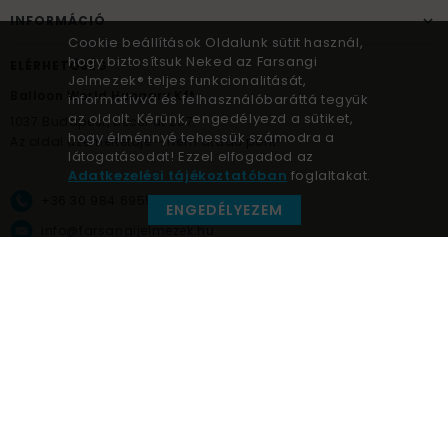
INFORMÁCIÓ
Cookie beállítások Oldalunk sütit használ,
hogy biztosítsuk Neked az Farsangi
ELÉRHETŐSÉG
Jelmezek® teljes funkcionalitását,
Balloon World Hungary Kft.
informatívvá és felhasználóbaráttá tegyük
az oldalt. Kérünk, engedélyezd a sütiket,
1037
Budapest,
Bécsi út 267.
hogy élménnyé tehessük számodra a
Az oldal üzemeltetője – nem átadó pont!
látogatásodat! Ezzel elfogadod az
Adatkezelési tájékoztatóban
foglaltakat.
+36 30 984 6955
ENGEDÉLYEZEM
info@farsangijelmezek.hu
UnnepekAruhaza
Farsangi jelmezek © a jelmez specialista