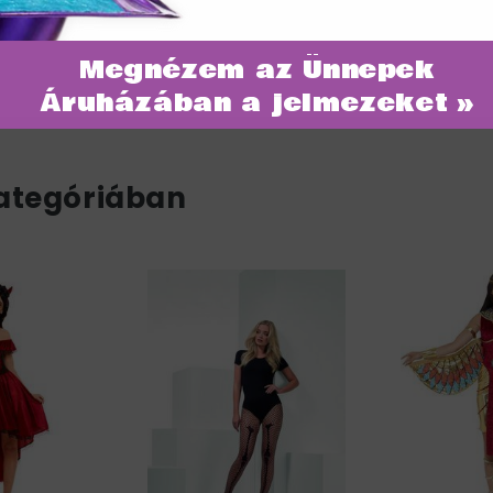
Megnézem az Ünnepek
Áruházában a jelmezeket »
ategóriában