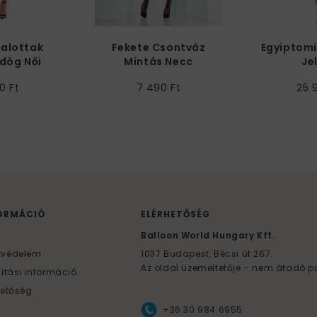
Halottak
Fekete Csontváz
Egyiptomi
dög Női
Mintás Necc
Je
mez
Harisnyanadrág
0 Ft
7 490 Ft
25 
Nőknek
ORMÁCIÓ
ELÉRHETŐSÉG
F
Balloon World Hungary Kft.
tvédelem
1037
Budapest,
Bécsi út 267.
Az oldal üzemeltetője – nem átadó p
lítási információ
hetőség
+36 30 984 6955