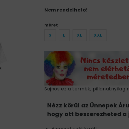
Nem rendelhető!
méret
S
L
XL
XXL
Sajnos ez a termék, pillanatnyilag 
Nézz körül az Ünnepek Ár
hogy ott beszerezheted a 
Azonnal, raktárról!