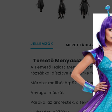
JELLEMZŐK
MÉRETTÁBLÁZAT
Temető Menyasszony Jelmez
A Temető Halott Menyasszony jelmez sz
rózsákkal díszítve és szürke fátyollal.
Mérete: mellbőség: 97 - 102 cm; derékb
Anyaga: műszál.
Paróka, az arcfesték, a fekete necc ha