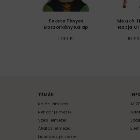
Fekete Fényes
Mexikói 
Boszorkány Kalap
Napja Ör
Jel
1 190 Ft
19 99
TÉMÁK
INF
Kalóz jelmezek
ÁSZ
Rendőr jelmezek
Ada
Szexi jelmezek
Szál
Állatos jelmezek
Elér
Licenszes jelmezek