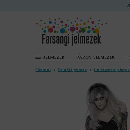
J
JELMEZEK
PÁROS JELMEZEK
T
Főoldal
Felnőtt jelmez
Halloween jelmez