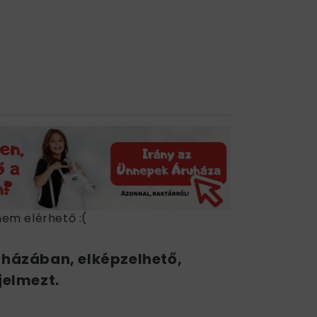
nem elérhető :(
uházában, elképzelhető,
jelmezt.