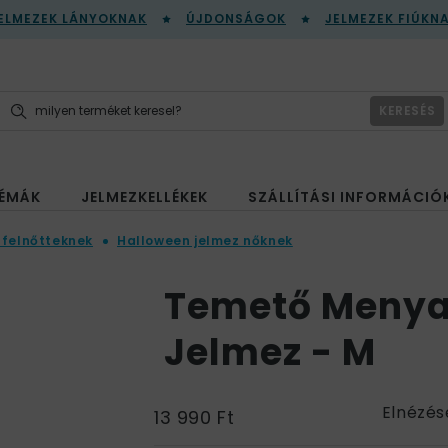
ELMEZEK LÁNYOKNAK
ÚJDONSÁGOK
JELMEZEK FIÚKN
KERESÉS
ÉMÁK
JELMEZKELLÉKEK
SZÁLLÍTÁSI INFORMÁCIÓ
 felnőtteknek
Halloween jelmez nőknek
Temető Menya
Jelmez - M
Elnézés
13 990 Ft