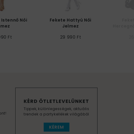
 Istennő Női
Fekete Hattyú Női
Feke
lmez
Jelmez
Hercegnő
990 Ft
29 990 Ft
26
KÉRD ÖTLETLEVELÜNKET
Tippek, különlegességek, aktuális
ont!
trendek a partykellékek világából
KÉREM