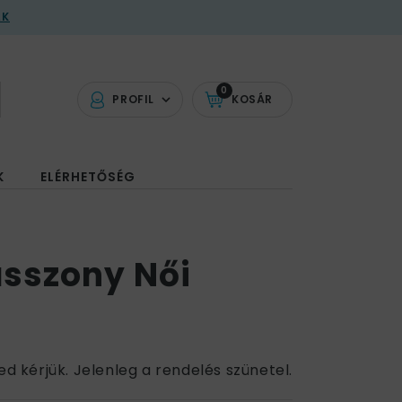
AK
0
PROFIL
KOSÁR
K
ELÉRHETŐSÉG
sszony Női
ed kérjük. Jelenleg a rendelés szünetel.