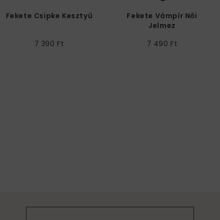
Fekete Csipke Kesztyű
Fekete Vámpír Női
Jelmez
7 390 Ft
7 490 Ft