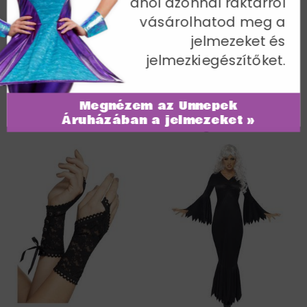
ahol azonnal raktárról
Nem elérhető
vásárolhatod meg a
Cikkszám: 44257
jelmezeket és
jelmezkiegészítőket.
Megnézem az Ünnepek
Áruházában a jelmezeket »
További termékek a kategóriában