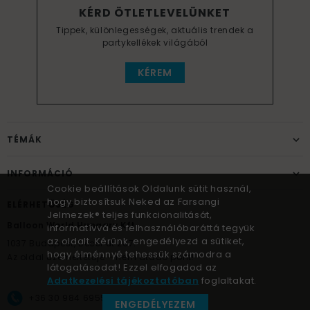
KÉRD ÖTLETLEVELÜNKET
Tippek, különlegességek, aktuális trendek a
partykellékek világából
KÉREM
TÉMÁK
INFORMÁCIÓ
Cookie beállítások Oldalunk sütit használ,
hogy biztosítsuk Neked az Farsangi
ELÉRHETŐSÉG
Jelmezek® teljes funkcionalitását,
Balloon World Hungary Kft.
informatívvá és felhasználóbaráttá tegyük
az oldalt. Kérünk, engedélyezd a sütiket,
1037
Budapest,
Bécsi út 267.
hogy élménnyé tehessük számodra a
Az oldal üzemeltetője – nem átadó pont!
látogatásodat! Ezzel elfogadod az
Adatkezelési tájékoztatóban
foglaltakat.
+36 30 984 6955
ENGEDÉLYEZEM