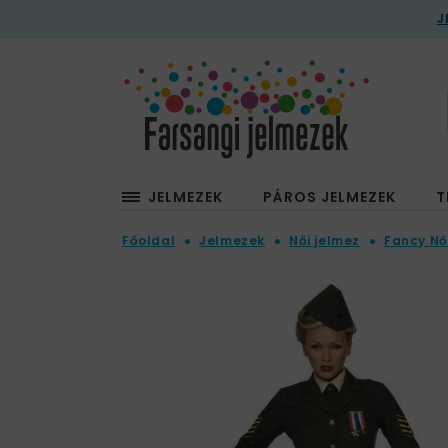
J
JELMEZEK
PÁROS JELMEZEK
T
Főoldal
Jelmezek
Női jelmez
Fancy Nő