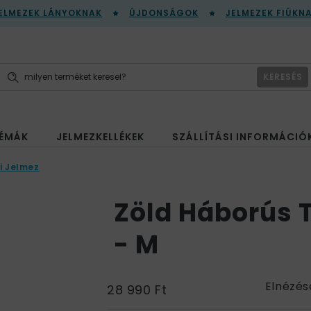
ELMEZEK LÁNYOKNAK
ÚJDONSÁGOK
JELMEZEK FIÚKN
KERESÉS
ÉMÁK
JELMEZKELLÉKEK
SZÁLLÍTÁSI INFORMÁCIÓ
i Jelmez
Zöld Háborús T
- M
Elnézés
28 990 Ft