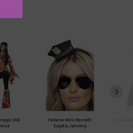
Hippi Női
Fekete Mini Rendőr
Ezüst D
lmez
Sapka Jelvény
J
Mintával