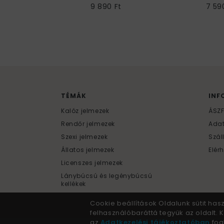
9 890 Ft
7 59
TÉMÁK
INF
Kalóz jelmezek
ÁSZ
Rendőr jelmezek
Ada
Szexi jelmezek
Szál
Állatos jelmezek
Elér
Licenszes jelmezek
Lánybúcsú és legénybúcsú
kellékek
Cookie beállítások Oldalunk sütit has
felhasználóbaráttá tegyük az oldalt.
az
Adatkezelési tájékoztatóban
fogl