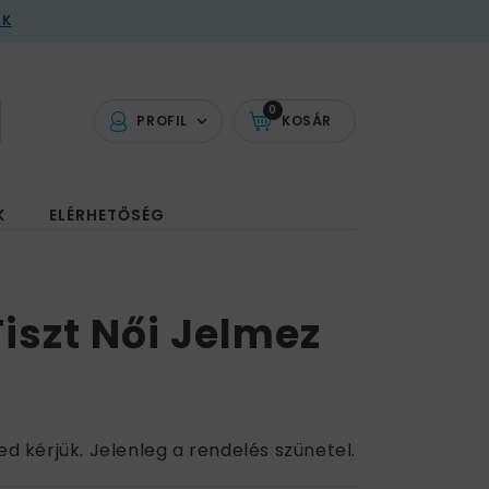
AK
0
PROFIL
KOSÁR
K
ELÉRHETŐSÉG
iszt Női Jelmez
ed kérjük. Jelenleg a rendelés szünetel.