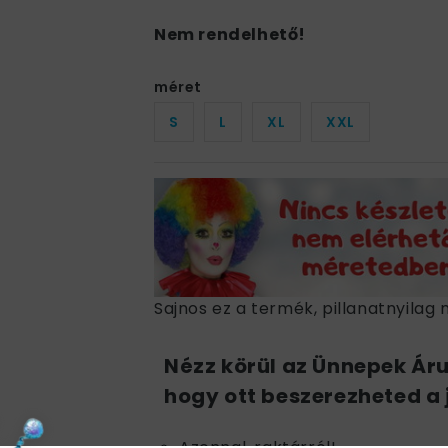
Nem rendelhető!
méret
S
L
XL
XXL
Sajnos ez a termék, pillanatnyilag 
Nézz körül az Ünnepek Ár
hogy ott beszerezheted a 
Azonnal, raktárról!