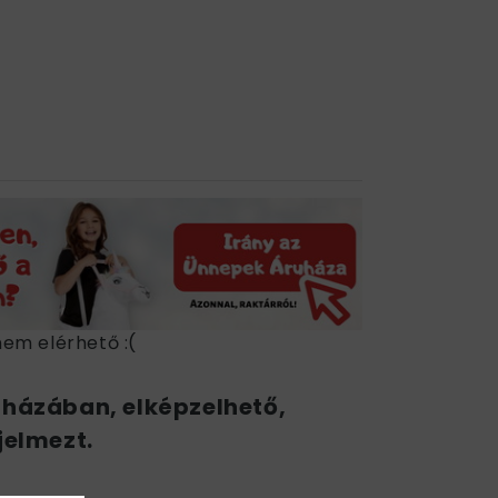
nem elérhető :(
uházában, elképzelhető,
jelmezt.