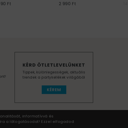
990 Ft
2 990 Ft
14
KÉRD ÖTLETLEVELÜNKET
Tippek, különlegességek, aktuális
ont!
trendek a partykellékek világából
KÉREM
onalitását, informatívvá és
dra a látogatásodat! Ezzel elfogadod