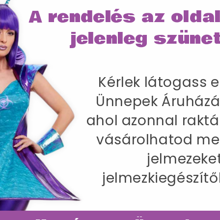
A rendelés az olda
Akár már másnapi kiszállítással 
jelenleg szünet
IRÁNY AZ ÜN
Kérlek látogass e
SZÁLLÍTÁS
Ünnepek Áruházá
ahol azonnal raktá
lmez Nőknek Szoknyával, Kabáttal, Inggel
vásárolhatod me
77 cm / Csípőméret 100-104 cm / Belső lábhossz 8
jelmezeke
jelmezkiegészítő