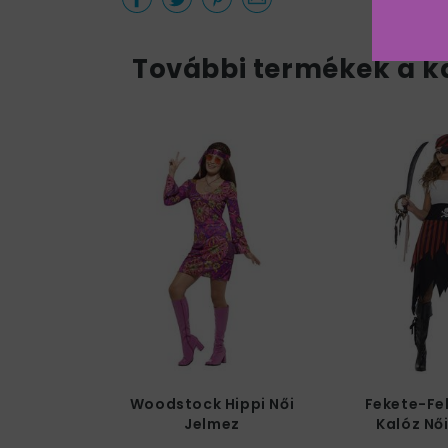
További termékek a k
Woodstock Hippi Női
Fekete-Fe
Jelmez
Kalóz Nő