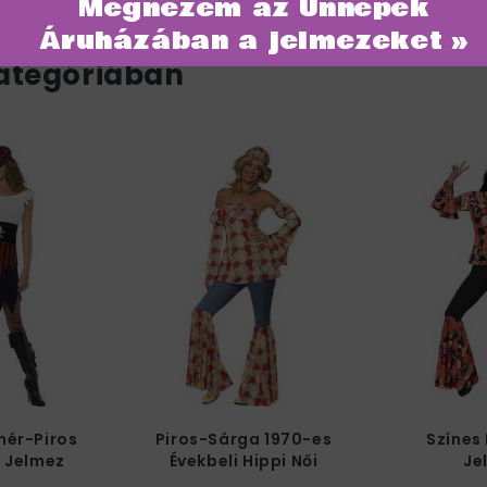
Megnézem az Ünnepek
Áruházában a jelmezeket »
ategóriában
hér-Piros
Piros-Sárga 1970-es
Színes 
i Jelmez
Évekbeli Hippi Női
Je
Jelmez