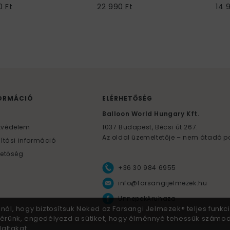
0 Ft
22 990 Ft
14 
ORMÁCIÓ
ELÉRHETŐSÉG
F
Balloon World Hungary Kft.
tvédelem
1037
Budapest,
Bécsi út 267.
Az oldal üzemeltetője – nem átadó p
lítási információ
hetőség
+36 30 984 6955
info@farsangijelmezek.hu
UnnepekAruhaza
znál, hogy biztosítsuk Neked az Farsangi Jelmezek® teljes funkci
 Kérünk, engedélyezd a sütiket, hogy élménnyé tehessük számo
altakat.