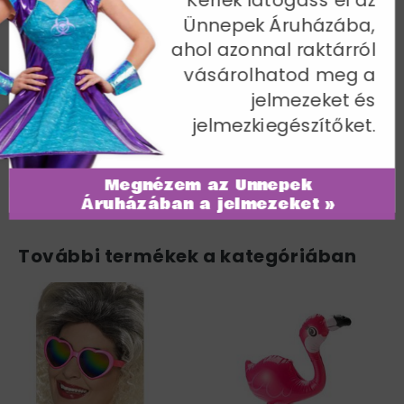
Kérlek látogass el az
Ünnepek Áruházába,
Zöld Krokodil Jelmez Férfiaknak
ahol azonnal raktárról
Kapucnis Kezeslábassal - L
vásárolhatod meg a
Mellbőség 107-112 cm / Derékbőség 91-97 cm / Belső
jelmezeket és
lábhossz 84 cm
jelmezkiegészítőket.
Cikkszám: 31671L
Megnézem az Ünnepek
Áruházában a jelmezeket »
További termékek a kategóriában