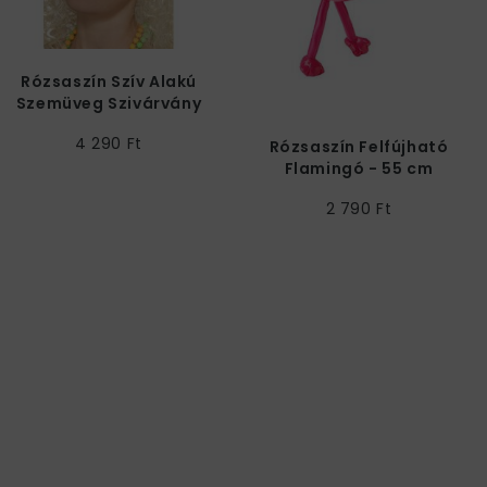
Rózsaszín Szív Alakú
Szemüveg Szivárvány
Lencsével
4 290 Ft
Rózsaszín Felfújható
Flamingó - 55 cm
2 790 Ft