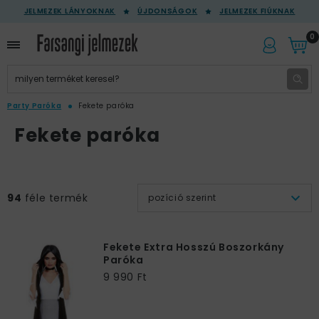
JELMEZEK LÁNYOKNAK
ÚJDONSÁGOK
JELMEZEK FIÚKNAK
0
Party Paróka
Fekete paróka
Fekete paróka
94
féle termék
pozíció szerint
Fekete Extra Hosszú Boszorkány
Paróka
9 990 Ft