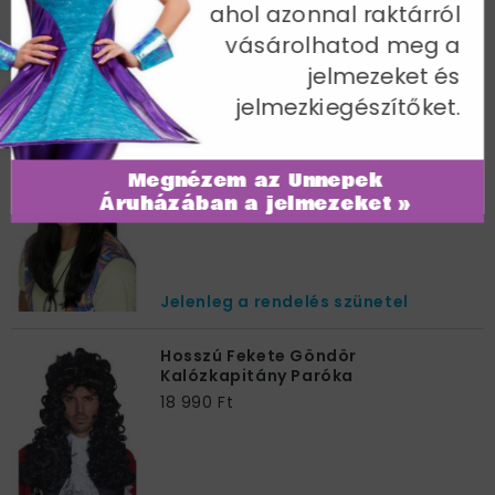
ahol azonnal raktárról
vásárolhatod meg a
jelmezeket és
Jelenleg a rendelés szünetel
jelmezkiegészítőket.
Hosszú Fekete Hippi Paróka
14 990 Ft
Megnézem az Ünnepek
Áruházában a jelmezeket »
Jelenleg a rendelés szünetel
Hosszú Fekete Göndör
Kalózkapitány Paróka
18 990 Ft