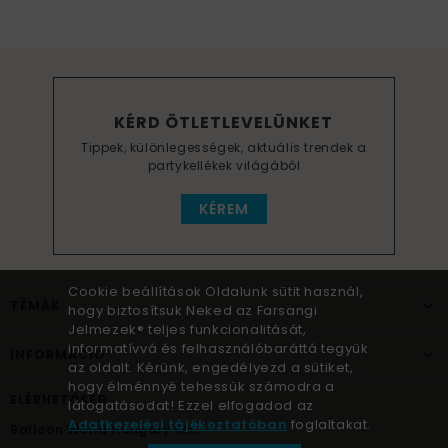
KÉRD ÖTLETLEVELÜNKET
Tippek, különlegességek, aktuális trendek a
partykellékek világából
KÉREM
Cookie beállítások Oldalunk sütit használ,
TÉMÁK
hogy biztosítsuk Neked az Farsangi
Jelmezek® teljes funkcionalitását,
informatívvá és felhasználóbaráttá tegyük
INFORMÁCIÓ
az oldalt. Kérünk, engedélyezd a sütiket,
hogy élménnyé tehessük számodra a
ELÉRHETŐSÉG
látogatásodat! Ezzel elfogadod az
Adatkezelési tájékoztatóban
foglaltakat.
Balloon World Hungary Kft.