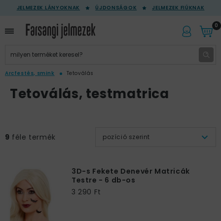
JELMEZEK LÁNYOKNAK
ÚJDONSÁGOK
JELMEZEK FIÚKNAK
0
Arcfestés, smink
Tetoválás
Tetoválás, testmatrica
9
féle termék
pozíció szerint
3D-s Fekete Denevér Matricák
Testre - 6 db-os
3 290 Ft