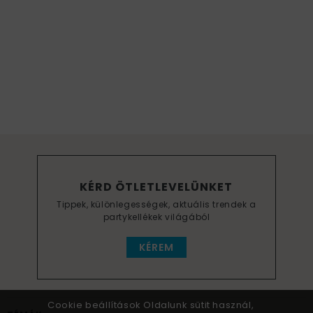
KÉRD ÖTLETLEVELÜNKET
Tippek, különlegességek, aktuális trendek a
partykellékek világából
KÉREM
Cookie beállítások Oldalunk sütit használ,