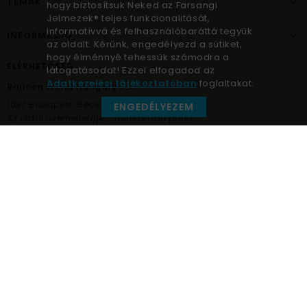
TÉMÁK
hogy biztosítsuk Neked az Farsangi
Jelmezek® teljes funkcionalitását,
informatívvá és felhasználóbaráttá tegyük
INFORMÁCIÓ
az oldalt. Kérünk, engedélyezd a sütiket,
hogy élménnyé tehessük számodra a
ELÉRHETŐSÉG
látogatásodat! Ezzel elfogadod az
Adatkezelési tájékoztatóban
foglaltakat.
Balloon World Hungary Kft.
1037
Budapest,
Bécsi út 267.
ENGEDÉLYEZEM
Az oldal üzemeltetője – nem átadó pont!
+36 30 984 6955
info@farsangijelmezek.hu
UnnepekAruhaza
Farsangi jelmezek © a jelmez specialista
Nem
felnőtt (1)
férfi (1)